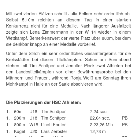
Mit zwei vierten Plätzen schnitt Julia Kellner sehr ordentlich ab.
Selbst 5,10m reichten an diesem Tag in einer starken
Konkurrenz nicht für eine Medaille. Nach längerer Ausfallzeit
zeigte sich Lena Zimmermann in der W 14 wieder in einem
Wettkampf. Bemerkenswert der vierte Platz über 800m, bei dem
sie denkbar knapp an einer Medaille vorbeilief.
Unter dem Strich ein sehr ordentliches Gesamtergebnis für die
Kreisstädter bei diesen Titelkämpfen. Schon am Sonnabend
stehen mit Tim Schäper und Jennifer Plock zwei Athleten bei
den Landestitelkämpfen vor einer Bewährungsprobe bei den
Männern und Frauen, während Ronja Weiß am Sonntag ihren
Mehrkampf in Halle an der Saale absolvieren wird.
Die Platzierungen der HSC Athleten:
1.
60m
U18
Tim Schäper
7,24 sec.
1.
200m
U18
Tim Schäper
22,64 sec.
PB
1.
800m
W15
Linett Fauter
2:23,26 Min.
PB
1.
Kugel
U20
Lars Zerbster
12,73 m