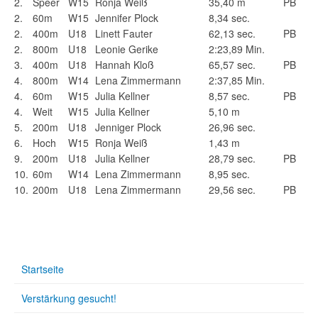
2.
Speer
W15
Ronja Weiß
35,40 m
PB
2.
60m
W15
Jennifer Plock
8,34 sec.
2.
400m
U18
Linett Fauter
62,13 sec.
PB
2.
800m
U18
Leonie Gerike
2:23,89 Min.
3.
400m
U18
Hannah Kloß
65,57 sec.
PB
4.
800m
W14
Lena Zimmermann
2:37,85 Min.
4.
60m
W15
Julia Kellner
8,57 sec.
PB
4.
Weit
W15
Julia Kellner
5,10 m
5.
200m
U18
Jenniger Plock
26,96 sec.
6.
Hoch
W15
Ronja Weiß
1,43 m
9.
200m
U18
Julia Kellner
28,79 sec.
PB
10.
60m
W14
Lena Zimmermann
8,95 sec.
10.
200m
U18
Lena Zimmermann
29,56 sec.
PB
Startseite
Verstärkung gesucht!