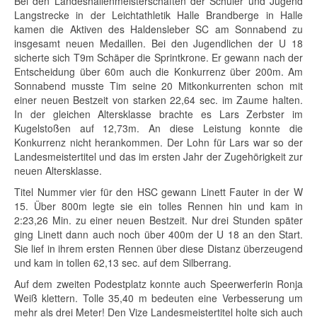
Bei den Landeshallenmeisterschaften der Schüler und Jugend
Langstrecke in der Leichtathletik Halle Brandberge in Halle
kamen die Aktiven des Haldensleber SC am Sonnabend zu
insgesamt neuen Medaillen. Bei den Jugendlichen der U 18
sicherte sich T9m Schäper die Sprintkrone. Er gewann nach der
Entscheidung über 60m auch die Konkurrenz über 200m. Am
Sonnabend musste Tim seine 20 Mitkonkurrenten schon mit
einer neuen Bestzeit von starken 22,64 sec. im Zaume halten.
In der gleichen Altersklasse brachte es Lars Zerbster im
Kugelstoßen auf 12,73m. An diese Leistung konnte die
Konkurrenz nicht herankommen. Der Lohn für Lars war so der
Landesmeistertitel und das im ersten Jahr der Zugehörigkeit zur
neuen Altersklasse.
Titel Nummer vier für den HSC gewann Linett Fauter in der W
15. Über 800m legte sie ein tolles Rennen hin und kam in
2:23,26 Min. zu einer neuen Bestzeit. Nur drei Stunden später
ging Linett dann auch noch über 400m der U 18 an den Start.
Sie lief in ihrem ersten Rennen über diese Distanz überzeugend
und kam in tollen 62,13 sec. auf dem Silberrang.
Auf dem zweiten Podestplatz konnte auch Speerwerferin Ronja
Weiß klettern. Tolle 35,40 m bedeuten eine Verbesserung um
mehr als drei Meter! Den Vize Landesmeistertitel holte sich auch