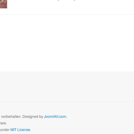
te vorbehalten. Designed by
JoomlArt.com
.
ware.
d under
MIT License.