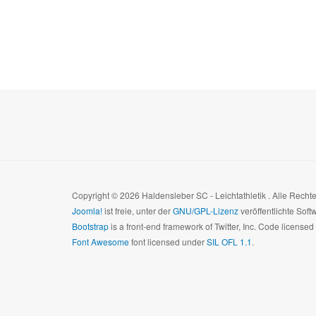
Copyright © 2026 Haldensleber SC - Leichtathletik . Alle Rech
Joomla!
ist freie, unter der
GNU/GPL-Lizenz
veröffentlichte Soft
Bootstrap
is a front-end framework of Twitter, Inc. Code license
Font Awesome
font licensed under
SIL OFL 1.1
.