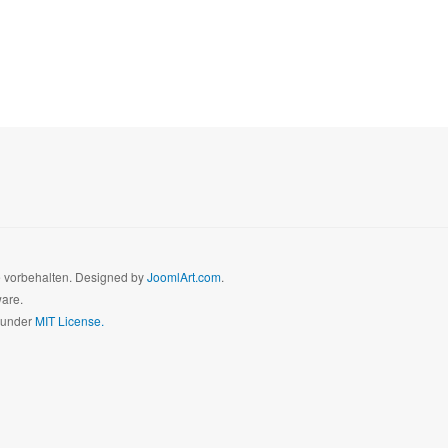
te vorbehalten. Designed by
JoomlArt.com
.
ware.
d under
MIT License.