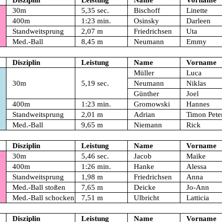
Disziplin
Leistung
Name
Vorname
30m
5,35 sec.
Bischoff
Linette
400m
1:23 min.
Osinsky
Darleen
Standweitsprung
2,07 m
Friedrichsen
Uta
Med.-Ball
8,45 m
Neumann
Emmy
Disziplin
Leistung
Name
Vorname
Müller
Luca
30m
5,19 sec.
Neumann
Niklas
Günther
Joel
400m
1:23 min.
Gromowski
Hannes
Standweitsprung
2,01 m
Adrian
Timon Pete
Med.-Ball
9,65 m
Niemann
Rick
Disziplin
Leistung
Name
Vorname
30m
5,46 sec.
Jacob
Maike
400m
1:26 min.
Hanke
Alessa
Standweitsprung
1,98 m
Friedrichsen
Anna
Med.-Ball stoßen
7,65 m
Deicke
Jo-Ann
Med.-Ball schocken
7,51 m
Ulbricht
Latticia
Disziplin
Leistung
Name
Vorname