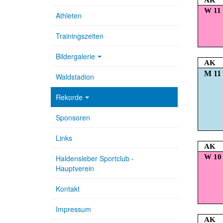
AK
W 11
Athleten
Trainingszeiten
Bildergalerie
AK
M 11
Waldstadion
Rekorde
Sponsoren
Links
AK
W 10
Haldensleber Sportclub -
Hauptverein
Kontakt
Impressum
AK