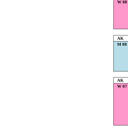
W 08
AK
M 08
AK
W 07