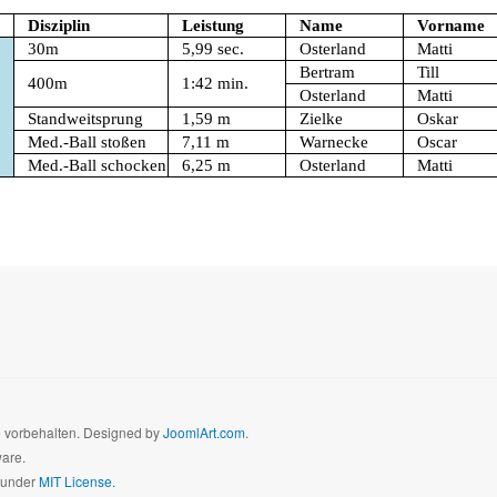
Disziplin
Leistung
Name
Vorname
30m
5,99 sec.
Osterland
Matti
Bertram
Till
400m
1:42 min.
Osterland
Matti
Standweitsprung
1,59 m
Zielke
Oskar
Med.-Ball stoßen
7,11 m
Warnecke
Oscar
Med.-Ball schocken
6,25 m
Osterland
Matti
te vorbehalten. Designed by
JoomlArt.com
.
ware.
d under
MIT License.