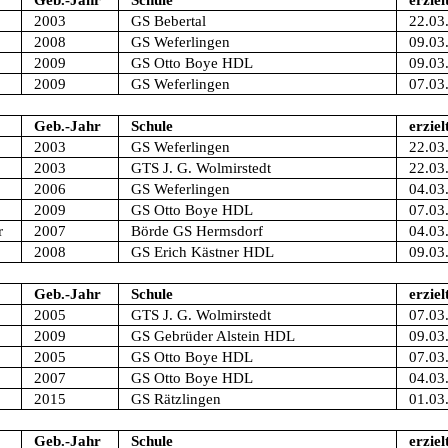
Geb.-Jahr
Schule
erziel
2003
GS Bebertal
22.03
2008
GS Weferlingen
09.03
2009
GS Otto Boye HDL
09.03
2009
GS Weferlingen
07.03
Geb.-Jahr
Schule
erziel
2003
GS Weferlingen
22.03
2003
GTS J. G. Wolmirstedt
22.03
2006
GS Weferlingen
04.03
2009
GS Otto Boye HDL
07.03
r
2007
Börde GS Hermsdorf
04.03
2008
GS Erich Kästner HDL
09.03
Geb.-Jahr
Schule
erziel
2005
GTS J. G. Wolmirstedt
07.03
2009
GS Gebrüder Alstein HDL
09.03
2005
GS Otto Boye HDL
07.03
2007
GS Otto Boye HDL
04.03
2015
GS Rätzlingen
01.03
Geb.-Jahr
Schule
erziel