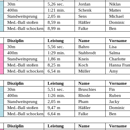
30m
5,26 sec.
Jordan
Niklas
400m
1:21 min.
Schenk
Mattes
Standweitsprung
2,05 m
Sens
Michael
Med.-Ball stoßen
8,59 m
Häßler
Dominic
Med.-Ball schocken
8,99 m
Falke
Ben
Disziplin
Leistung
Name
Vorname
30m
5,56 sec.
Bahro
Lisa
400m
1:29 min.
Stahbrodt
Salma
Standweitsprung
1,86 m
Kneis
Charlotte
Med.-Ball stoßen
8,25 m
Koch
Hanna Fran
Med.-Ball schocken
6,54 m
Müller
Amy
Disziplin
Leistung
Name
Vorname
30m
5,51 sec.
Bruschies
Fin
400m
1:26 min.
Rhode
Ruben
Standweitsprung
2,05 m
Pham
Jacky
Med.-Ball stoßen
9,47 m
Häßler
Dominic
Med.-Ball schocken
6,64 m
Falke
Ben
Disziplin
Leistung
Name
Vorname