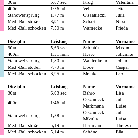
30m
5,67 sec.
Krug
Valentina
400m
1:36 min.
Veit
Jette
Standweitsprung
1,77 m
Olszaniecki
Julia
Med.-Ball stoßen
6,91 m
Scharf
Nora
Med.-Ball schocken
7,50 m
Warnecke
Frieda
Disziplin
Leistung
Name
Vorname
30m
5,69 sec.
Schmidt
Maxim
400m
1:31 min.
Hesse
Johannes
Standweitsprung
1,80 m
Waldenheim
Johan
Med.-Ball stoßen
7,79 m
Döde
Caspar
Med.-Ball schocken
6,95 m
Meinke
Leo
Disziplin
Leistung
Name
Vorname
30m
6,03 sec.
Bahro
Lisa
Olszaniecki
Julia
400m
1:46 min.
Markmann
Luise
Olszaniecki
Julia
Standweitsprung
1,58 m
Mikulla
Luise
Med.-Ball stoßen
5,19 m
Herrmann
Theresa
Med.-Ball schocken
5,14 m
Schöne
Ella