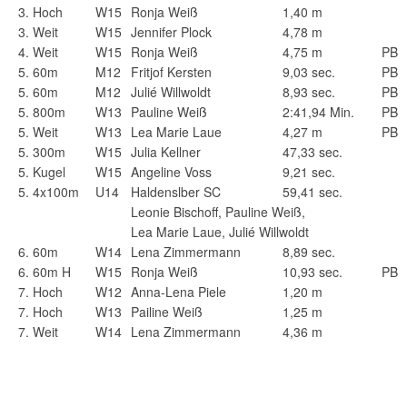
3.
Hoch
W15
Ronja Weiß
1,40 m
3.
Weit
W15
Jennifer Plock
4,78 m
4.
Weit
W15
Ronja Weiß
4,75 m
PB
5.
60m
M12
Fritjof Kersten
9,03 sec.
PB
5.
60m
M12
Julié Willwoldt
8,93 sec.
PB
5.
800m
W13
Pauline Weiß
2:41,94 Min.
PB
5.
Weit
W13
Lea Marie Laue
4,27 m
PB
5.
300m
W15
Julia Kellner
47,33 sec.
5.
Kugel
W15
Angeline Voss
9,21 sec.
5.
4x100m
U14
Haldenslber SC
59,41 sec.
Leonie Bischoff, Pauline Weiß,
Lea Marie Laue, Julié Willwoldt
6.
60m
W14
Lena Zimmermann
8,89 sec.
6.
60m H
W15
Ronja Weiß
10,93 sec.
PB
7.
Hoch
W12
Anna-Lena Piele
1,20 m
7.
Hoch
W13
Pailine Weiß
1,25 m
7.
Weit
W14
Lena Zimmermann
4,36 m