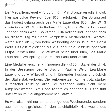
(Hoch).
Der Medaillenspiegel wird durch fünf Mal Bronze vervollständigt.
Hier war Lukas Keweloh über 800m erfolgreich. Der Sprung auf
das Podest gelang auch Lea Marie Laue über 800m der W 13
sowie in der W 15 Julia Kellner (60m), Ronja Weiß (Hoch) und
Jennifer Plock (Weit). So kamen Julia Kellner und Jennifer Plock
an diesem Tag zu einem kompletten Medaillensatz. Wertvoll
waren auch die 4,75m beim Weitsprung der W 15 durch Ronja
Weiß. Das gilt im gleichen Maße auch für die Bestleistungen von
Fritjof Kersten und Julié Willwoldt beide über 60m, Lea Marie
Laue beim Weitsprung und Pauline Weiß über 800m.
Eine Medaille verschenkt hingegen die 4x100m Staffel der U 14.
In der Besetzung Leonie Bischoff, Pauline Weiß, Lea-Marie
Laue und Julié Willwoldt ging in führender Position unglücklich
der Staffelstab verloren. Die verlorene Zeit konnte trotz starker
läuferischer Leistung aller vier Mädchen dann nicht mehr
aufgeholt werden. Am Ende reichte es dennoch zu Rang fünf
unter zehn im Ziel angekommenen Staffeln.
Es war also nicht nur ein anstrengendes Wochenende, sondern
auch ein erfolgreiches für den Leichtathletik Nachwuchs des