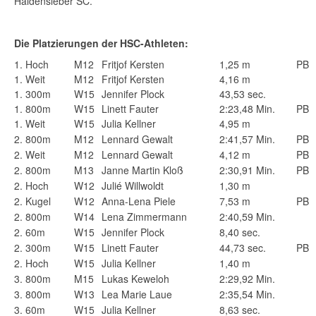
Haldensleber SC.
Die Platzierungen der HSC-Athleten:
1.
Hoch
M12
Fritjof Kersten
1,25 m
PB
1.
Weit
M12
Fritjof Kersten
4,16 m
1.
300m
W15
Jennifer Plock
43,53 sec.
1.
800m
W15
Linett Fauter
2:23,48 Min.
PB
1.
Weit
W15
Julia Kellner
4,95 m
2.
800m
M12
Lennard Gewalt
2:41,57 Min.
PB
2.
Weit
M12
Lennard Gewalt
4,12 m
PB
2.
800m
M13
Janne Martin Kloß
2:30,91 Min.
PB
2.
Hoch
W12
Julié Willwoldt
1,30 m
2.
Kugel
W12
Anna-Lena Piele
7,53 m
PB
2.
800m
W14
Lena Zimmermann
2:40,59 Min.
2.
60m
W15
Jennifer Plock
8,40 sec.
2.
300m
W15
Linett Fauter
44,73 sec.
PB
2.
Hoch
W15
Julia Kellner
1,40 m
3.
800m
M15
Lukas Keweloh
2:29,92 Min.
3.
800m
W13
Lea Marie Laue
2:35,54 Min.
3.
60m
W15
Julia Kellner
8,63 sec.