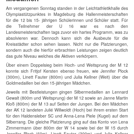
Am vergangenen Sonntag standen in der Leichtathletikhalle des
Olympiastützpunktes in Magdeburg die Hallenmeisterschaften
für die 12 bis 15- jährigen Schülerinnen und Schüler statt. Für
die Teilnehmer der U 16 war es nach den
Landesmeisterschaften tags zuvor ein hartes Programm, was zu
absolvieren war. Dennoch kann sich die Ausbeute für die
Kreisstädter schon sehen lassen. Nicht nur die Platzierungen,
sondern auch die hierfür erbrachten Leistungen zeigen deutlich
das gute Niveau welches die Aktiven verkörpern.
Über einem Doppelsieg beim Hoch- und Weitsprung der M 12
konnte sich Fritjof Kersten ebenso freuen, wie Jennifer Plock
(300m), Linett Fauter (800m) und Julia Kellner (Weit) über die
Goldmedaillen bei den 15-jährigen Mädchen.
Jeweils mit Bestleistungen gingen Silbermedaillen an Lennard
Gewalt (800m und Weitsprung) der M 12 sowie an Janne Martin
Kloß (800m) der M 13 auf Seiten der Jungen. Bei den Mädchen
der AK 12 landeten Julié Willwoldt (Hoch) bei ihrem ersten Start
für den Haldensleber SC und Anna-Lena Piele (Kugel) auf dem
Silberrang. Die gleiche Platzierung ging auf das Konto von Lena
Zimmermann über 800m der W 14 sowie bei der W 15 durch
Jennifer Plock (60m), Linett Fauter (300m) und Julia Kellner