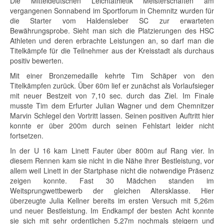
Die Mitteldeutschen Leichtathletik Meisterschaften am
vergangenen Sonnabend im Sportforum in Chemnitz wurden für
die Starter vom Haldensleber SC zur erwarteten
Bewährungsprobe. Sieht man sich die Platzierungen des HSC
Athleten und deren erbrachte Leistungen an, so darf man die
Titelkämpfe für die Teilnehmer aus der Kreisstadt als durchaus
positiv bewerten.
Mit einer Bronzemedaille kehrte Tim Schäper von den
Titelkämpfen zurück. Über 60m lief er zunächst als Vorlaufsieger
mit neuer Bestzeit von 7,10 sec. durch das Ziel. Im Finale
musste Tim dem Erfurter Julian Wagner und dem Chemnitzer
Marvin Schlegel den Vortritt lassen. Seinen positiven Auftritt hier
konnte er über 200m durch seinen Fehlstart leider nicht
fortsetzen.
In der U 16 kam Linett Fauter über 800m auf Rang vier. In
diesem Rennen kam sie nicht in die Nähe ihrer Bestleistung, vor
allem weil Linett in der Startphase nicht die notwendige Präsenz
zeigen konnte. Fast 30 Mädchen standen im
Weitsprungwettbewerb der gleichen Altersklasse. Hier
überzeugte Julia Kellner bereits im ersten Versuch mit 5,26m
und neuer Bestleistung. Im Endkampf der besten Acht konnte
sie sich mit sehr ordentlichen 5,27m nochmals steigern und