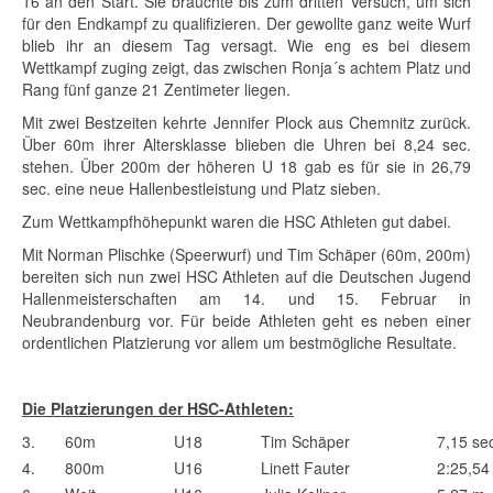
16 an den Start. Sie brauchte bis zum dritten Versuch, um sich
für den Endkampf zu qualifizieren. Der gewollte ganz weite Wurf
blieb ihr an diesem Tag versagt. Wie eng es bei diesem
Wettkampf zuging zeigt, das zwischen Ronja´s achtem Platz und
Rang fünf ganze 21 Zentimeter liegen.
Mit zwei Bestzeiten kehrte Jennifer Plock aus Chemnitz zurück.
Über 60m ihrer Altersklasse blieben die Uhren bei 8,24 sec.
stehen. Über 200m der höheren U 18 gab es für sie in 26,79
sec. eine neue Hallenbestleistung und Platz sieben.
Zum Wettkampfhöhepunkt waren die HSC Athleten gut dabei.
Mit Norman Plischke (Speerwurf) und Tim Schäper (60m, 200m)
bereiten sich nun zwei HSC Athleten auf die Deutschen Jugend
Hallenmeisterschaften am 14. und 15. Februar in
Neubrandenburg vor. Für beide Athleten geht es neben einer
ordentlichen Platzierung vor allem um bestmögliche Resultate.
Die Platzierungen der HSC-Athleten:
3.
60m
U18
Tim Schäper
7,15 se
4.
800m
U16
Linett Fauter
2:25,54