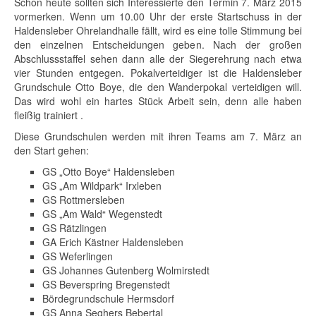
Schon heute sollten sich Interessierte den Termin 7. März 2015
vormerken. Wenn um 10.00 Uhr der erste Startschuss in der
Haldensleber Ohrelandhalle fällt, wird es eine tolle Stimmung bei
den einzelnen Entscheidungen geben. Nach der großen
Abschlussstaffel sehen dann alle der Siegerehrung nach etwa
vier Stunden entgegen. Pokalverteidiger ist die Haldensleber
Grundschule Otto Boye, die den Wanderpokal verteidigen will.
Das wird wohl ein hartes Stück Arbeit sein, denn alle haben
fleißig trainiert .
Diese Grundschulen werden mit ihren Teams am 7. März an
den Start gehen:
GS „Otto Boye“ Haldensleben
GS „Am Wildpark“ Irxleben
GS Rottmersleben
GS „Am Wald“ Wegenstedt
GS Rätzlingen
GA Erich Kästner Haldensleben
GS Weferlingen
GS Johannes Gutenberg Wolmirstedt
GS Beverspring Bregenstedt
Bördegrundschule Hermsdorf
GS Anna Seghers Bebertal