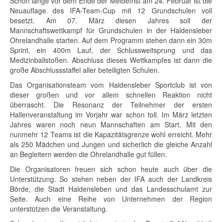
Schon lange vor dem Ende der Meldefrist am 24. Februar ist die
Neuauflage des IFA-Team-Cup mit 12 Grundschulen voll
besetzt. Am 07. März diesen Jahres soll der
Mannschaftswettkampf für Grundschulen in der Haldensleber
Ohrelandhalle starten. Auf dem Programm stehen dann ein 30m
Sprint, ein 400m Lauf, der Schlussweitsprung und das
Medizinballstoßen. Abschluss dieses Wettkampfes ist dann die
große Abschlussstaffel aller beteiligten Schulen.
Das Organisationsteam vom Haldensleber Sportclub ist von
dieser großen und vor allem schnellen Reaktion nicht
überrascht. Die Resonanz der Teilnehmer der ersten
Hallenveranstaltung im Vorjahr war schon toll. Im März letzten
Jahres waren noch neun Mannschaften am Start. Mit den
nunmehr 12 Teams ist die Kapazitätsgrenze wohl erreicht. Mehr
als 250 Mädchen und Jungen und sicherlich die gleiche Anzahl
an Begleitern werden die Ohrelandhalle gut füllen.
Die Organisatoren freuen sich schon heute auch über die
Unterstützung. So stehen neben der IFA auch der Landkreis
Börde, die Stadt Haldensleben und das Landesschulamt zur
Seite. Auch eine Reihe von Unternehmen der Region
unterstützen die Veranstaltung.