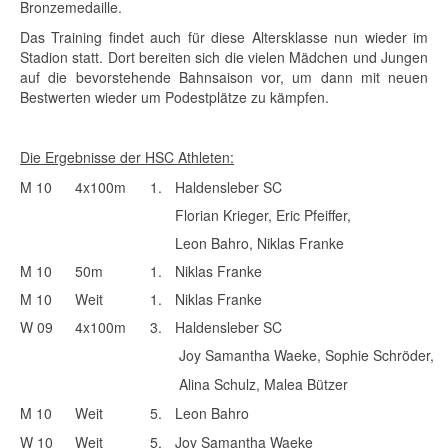
Bronzemedaille.
Das Training findet auch für diese Altersklasse nun wieder im
Stadion statt. Dort bereiten sich die vielen Mädchen und Jungen
auf die bevorstehende Bahnsaison vor, um dann mit neuen
Bestwerten wieder um Podestplätze zu kämpfen.
Die Ergebnisse der HSC Athleten:
M 10
4x100m
1.
Haldensleber SC
Florian Krieger, Eric Pfeiffer,
Leon Bahro, Niklas Franke
M 10
50m
1.
Niklas Franke
M 10
Weit
1.
Niklas Franke
W 09
4x100m
3.
Haldensleber SC
Joy Samantha Waeke, Sophie Schröder,
Alina Schulz, Malea Bützer
M 10
Weit
5.
Leon Bahro
W 10
Weit
5.
Joy Samantha Waeke