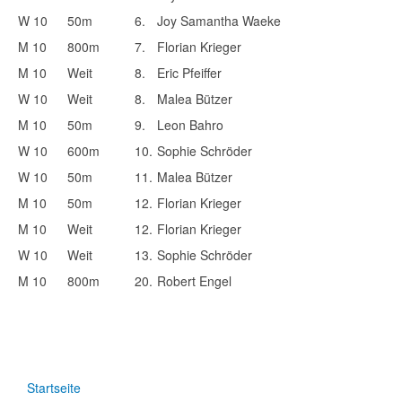
W 10
50m
6.
Joy Samantha Waeke
M 10
800m
7.
Florian Krieger
M 10
Weit
8.
Eric Pfeiffer
W 10
Weit
8.
Malea Bützer
M 10
50m
9.
Leon Bahro
W 10
600m
10.
Sophie Schröder
W 10
50m
11.
Malea Bützer
M 10
50m
12.
Florian Krieger
M 10
Weit
12.
Florian Krieger
W 10
Weit
13.
Sophie Schröder
M 10
800m
20.
Robert Engel
Startseite