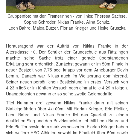
Gruppenfoto mit den Trainerinnen - von links: Theresa Sachse,
Sophie Schröder, Niklas Franke, Alina Schulz,
Leon Bahro, Malea Bützer, Florian Krieger und Heike Gruszka
Herausragend war der Auftritt von Niklas Franke in der
Altersklasse 10. Der Schüler der Grundschule aus Rätzlingen
machte seine Sache trotz einer gerade überstandenen
Erkältung sehr ordentlich. Zunächst gewann er im 50m Finale in
neuer Bestzeit von 7,75 sec. knapp vor dem Arneburger Devin
Lemm. Danach war Niklas auch im Weitsprung dominierend.
Seiner neuen persönlichen Bestleistung im ersten Versuch von
4,23m ließ er im fünften Versuch noch einmal tolle 4,29m folgen.
Unangefochten gewann er so seine zweite Goldmedaille.
Titel Nummer drei gewann Niklas Franke dann mit seinen
Staffelgefährten über 4x100m. Mit Florian Krieger, Eric Pfeiffer,
Leon Bahro und Niklas Franke lief das Quartett zu einem
deutlichen Sieg und den Bezirksmeistertitel. Mit Leon Bahro und
Eric Pfeiffer sowie dem stark verbesserten Florian Krieger haben
sich weitere HSC Athleten sowohl im Finalfeld über 50m sowie