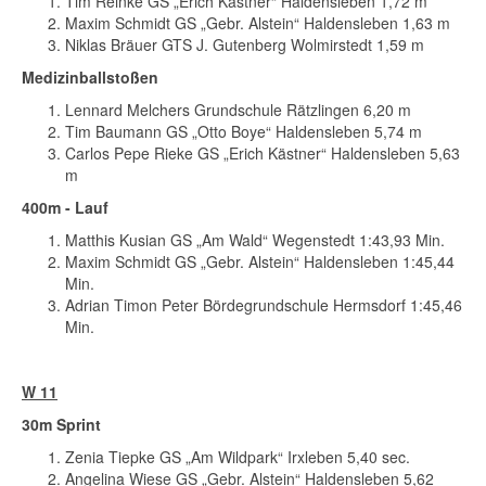
Tim Reinke GS „Erich Kästner“ Haldensleben 1,72 m
Maxim Schmidt GS „Gebr. Alstein“ Haldensleben 1,63 m
Niklas Bräuer GTS J. Gutenberg Wolmirstedt 1,59 m
Medizinballstoßen
Lennard Melchers Grundschule Rätzlingen 6,20 m
Tim Baumann GS „Otto Boye“ Haldensleben 5,74 m
Carlos Pepe Rieke GS „Erich Kästner“ Haldensleben 5,63
m
400m - Lauf
Matthis Kusian GS „Am Wald“ Wegenstedt 1:43,93 Min.
Maxim Schmidt GS „Gebr. Alstein“ Haldensleben 1:45,44
Min.
Adrian Timon Peter Bördegrundschule Hermsdorf 1:45,46
Min.
W 11
30m Sprint
Zenia Tiepke GS „Am Wildpark“ Irxleben 5,40 sec.
Angelina Wiese GS „Gebr. Alstein“ Haldensleben 5,62