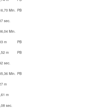
16,70 Min.
PB
07 sec.
06,04 Min.
03 m
PB
,52 m
PB
42 sec.
05,36 Min.
PB
27 m
,61 m
,08 sec.