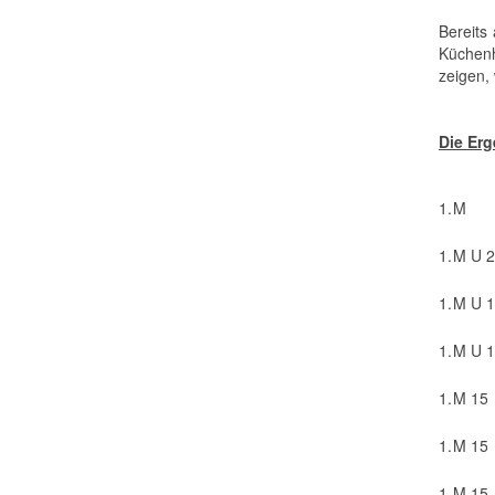
Bereits
Küchenh
zeigen, 
Die Erg
1.
M
1.
M U 
1.
M U 
1.
M U 
1.
M 15
1.
M 15
1.
M 15