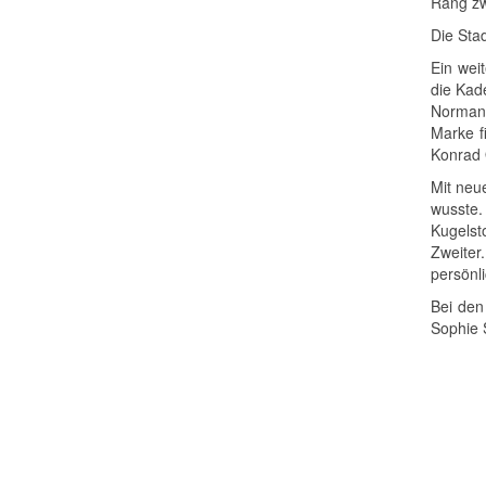
Rang zw
Die Sta
Ein wei
die Kad
Norman 
Marke f
Konrad 
Mit neu
wusste.
Kugelst
Zweiter
persönl
Bei den
Sophie 