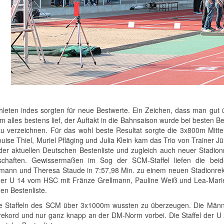
thleten indes sorgten für neue Bestwerte. Ein Zeichen, dass man gu
em alles bestens lief, der Auftakt in die Bahnsaison wurde bei besten 
u verzeichnen. Für das wohl beste Resultat sorgte die 3x800m Mitte
ise Thiel, Muriel Pfläging und Julia Klein kam das Trio von Trainer Jür
 der aktuellen Deutschen Bestenliste und zugleich auch neuer Stadionr
schaften. Gewissermaßen im Sog der SCM-Staffel liefen die beid
ann und Theresa Staude in 7:57,98 Min. zu einem neuen Stadionreko
 der U 14 vom HSC mit Fränze Grellmann, Pauline Weiß und Lea-Marie 
en Bestenliste.
e Staffeln des SCM über 3x1000m wussten zu überzeugen. Die Männer
rekord und nur ganz knapp an der DM-Norm vorbei. Die Staffel der U 20