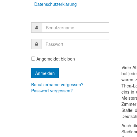
Datenschutzerklärung
Angemeldet bleiben
Viele A
bei jed
waren z
Benutzername vergessen?
Thea-Lou
Passwort vergessen?
eins in
Meister
Zimmerm
Staffel
Deutsch
Auch di
Stadion