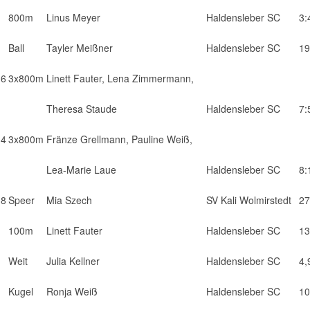
800m
Linus Meyer
Haldensleber SC
3:
Ball
Tayler Meißner
Haldensleber SC
19
16
3x800m
Linett Fauter, Lena Zimmermann,
Theresa Staude
Haldensleber SC
7:
14
3x800m
Fränze Grellmann, Pauline Weiß,
Lea-Marie Laue
Haldensleber SC
8:
18
Speer
Mia Szech
SV Kali Wolmirstedt
27
100m
Linett Fauter
Haldensleber SC
13
Weit
Julia Kellner
Haldensleber SC
4,
Kugel
Ronja Weiß
Haldensleber SC
10