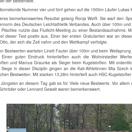
ei der Bestenliste.
dionrekorde Nummer vier und fünf gehen auf die 1500m Läufer Lukas 
teres bemerkenswertes Resultat gelang Ronja Weiß. Sie warf den Spe
ernorm des Deutschen Leichtathletik Verbandes. Auch über 100m und 
Plischke nutzte das Flutlicht-Meeting zu einer Bestandsaufnahme. M
iel dieser Test positiv aus. Einer der ersten Gratulanten war an die
Otto, der sich die Zeit nahm und den Wettkampf verfolgte.
en Bestwerten warteten Linett Fauter über 100m und beim Weitsprung
 Einen guten Eindruck hinterließen auch die Wolmirstedter Werf
oßen und Marcus Graunke als Sieger beim Kugelstoßen. Mit ordent
. Siege in dieser Disziplin gingen an die Kali-Athletinnen Mia Szec
ichen Bestweiten. Mit starken 13,28m hinterließ auch HSC-Kugelstoßer
 Jüngsten an diesem Tag gab es für Viele neue Bestwerte. Vor allem
Schröder oder Lennard Gewalt waren bemerkenswert.