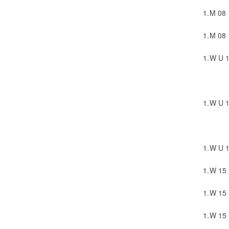
1.
M 08
1.
M 08
1.
W U 
1.
W U 
1.
W U 
1.
W 15
1.
W 15
1.
W 15