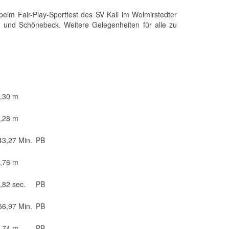
eim Fair-Play-Sportfest des SV Kali im Wolmirstedter
 und Schönebeck. Weitere Gelegenheiten für alle zu
,30 m
,28 m
43,27 Min.
PB
,76 m
,82 sec.
PB
56,97 Min.
PB
,74 m
PB