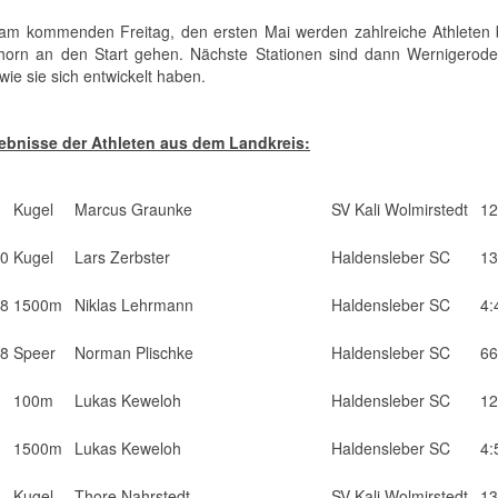
 am kommenden Freitag, den ersten Mai werden zahlreiche Athleten b
orn an den Start gehen. Nächste Stationen sind dann Wernigerode
wie sie sich entwickelt haben.
ebnisse der Athleten aus dem Landkreis:
Kugel
Marcus Graunke
SV Kali Wolmirstedt
12
20
Kugel
Lars Zerbster
Haldensleber SC
13
18
1500m
Niklas Lehrmann
Haldensleber SC
4:
18
Speer
Norman Plischke
Haldensleber SC
66
100m
Lukas Keweloh
Haldensleber SC
12
1500m
Lukas Keweloh
Haldensleber SC
4:
Kugel
Thore Nahrstedt
SV Kali Wolmirstedt
13