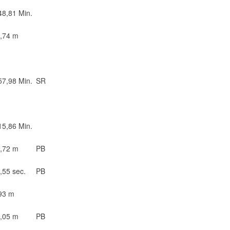
48,81 Min.
,74 m
57,98 Min.
SR
15,86 Min.
,72 m
PB
,55 sec.
PB
93 m
,05 m
PB