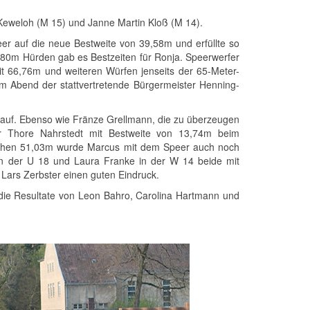
Keweloh (M 15) und Janne Martin Kloß (M 14).
er auf die neue Bestweite von 39,58m und erfüllte so
80m Hürden gab es Bestzeiten für Ronja. Speerwerfer
it 66,76m und weiteren Würfen jenseits der 65-Meter-
sem Abend der stattvertretende Bürgermeister Henning-
 auf. Ebenso wie Fränze Grellmann, die zu überzeugen
er Thore Nahrstedt mit Bestweite von 13,74m beim
lichen 51,03m wurde Marcus mit dem Speer auch noch
h in der U 18 und Laura Franke in der W 14 beide mit
 Lars Zerbster einen guten Eindruck.
 die Resultate von Leon Bahro, Carolina Hartmann und