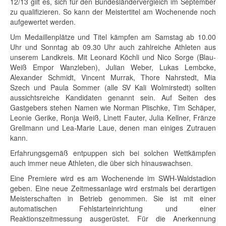
12/13 gilt es, sich für den Bundesländervergleich im September
zu qualifizieren. So kann der Meistertitel am Wochenende noch
aufgewertet werden.
Um Medaillenplätze und Titel kämpfen am Samstag ab 10.00
Uhr und Sonntag ab 09.30 Uhr auch zahlreiche Athleten aus
unserem Landkreis. Mit Leonard Köchli und Nico Sorge (Blau-
Weiß Empor Wanzleben), Julian Weber, Lukas Lembcke,
Alexander Schmidt, Vincent Murrak, Thore Nahrstedt, Mia
Szech und Paula Sommer (alle SV Kali Wolmirstedt) sollten
aussichtsreiche Kandidaten genannt sein. Auf Seiten des
Gastgebers stehen Namen wie Norman Plischke, Tim Schäper,
Leonie Gerike, Ronja Weiß, Linett Fauter, Julia Kellner, Fränze
Grellmann und Lea-Marie Laue, denen man einiges Zutrauen
kann.
Erfahrungsgemäß entpuppen sich bei solchen Wettkämpfen
auch immer neue Athleten, die über sich hinauswachsen.
Eine Premiere wird es am Wochenende im SWH-Waldstadion
geben. Eine neue Zeitmessanlage wird erstmals bei derartigen
Meisterschaften in Betrieb genommen. Sie ist mit einer
automatischen Fehlstarteinrichtung und einer
Reaktionszeitmessung ausgerüstet. Für die Anerkennung