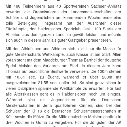
Mit 460 Teilnehmern aus 40 Sportvereinen Sachsen-Anhalts
erwarten die Organisatoren der Landesmeisterschaften der
Schüler und Jugendlichen am kommenden Wochenende eine
tolle Beteiligung. Insgesamt hat der Ausrichter dieser
Titelkämpfe, der Haldensleber Sportclub, fast 1100 Starts der
Athleten aus dem ganzen Land zu gewährleisten und möchte
sich auch in diesem Jahr als guter Gastgeber präsentieren.
Mit den Athletinnen und Athleten steht nicht nur die Masse für
gute Meisterschafts-Wettkämpfe, auch Klasse ist am Start. Allen
voran steht mit dem Magdeburger Thomas Barthel der deutsche
Sprint Meister des Vorjahres am Start. In diesem Jahr kann
Thomas auf beachtliche Bestwerte verweisen. Die 100m stehen
mit 10,64 sec. zu Buche, während er über 200m mit
ausgezeichneten 21,55 sec. notiert ist. So sind ganz sicher in
vielen Disziplinen spannende Wettkämpfe zu erwarten. Für fast
alle Altersklassen geht es in Haldensleben noch um einiges.
Während sich die Jugendlichen für die Deutschen
Meisterschaften in Jena qualifizieren können, sind bei den
Schülern der U 16 die Deutschen Schülermeisterschaften in
Köln sowie die Plätze für die Mitteldeutschen Meisterschaften in
drei Wochen in Gotha zu vergeben. Für die Jüngsten der AK