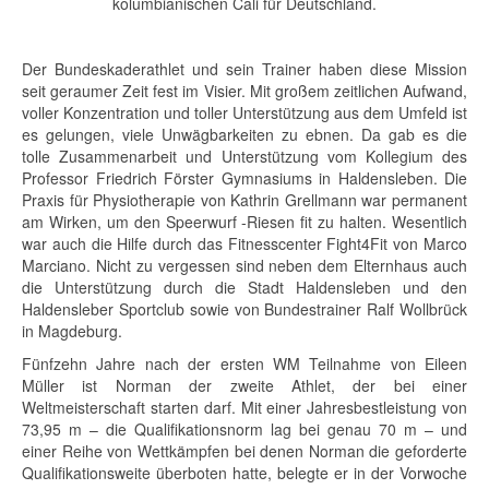
kolumbianischen Cali für Deutschland.
Der Bundeskaderathlet und sein Trainer haben diese Mission
seit geraumer Zeit fest im Visier. Mit großem zeitlichen Aufwand,
voller Konzentration und toller Unterstützung aus dem Umfeld ist
es gelungen, viele Unwägbarkeiten zu ebnen. Da gab es die
tolle Zusammenarbeit und Unterstützung vom Kollegium des
Professor Friedrich Förster Gymnasiums in Haldensleben. Die
Praxis für Physiotherapie von Kathrin Grellmann war permanent
am Wirken, um den Speerwurf -Riesen fit zu halten. Wesentlich
war auch die Hilfe durch das Fitnesscenter Fight4Fit von Marco
Marciano. Nicht zu vergessen sind neben dem Elternhaus auch
die Unterstützung durch die Stadt Haldensleben und den
Haldensleber Sportclub sowie von Bundestrainer Ralf Wollbrück
in Magdeburg.
Fünfzehn Jahre nach der ersten WM Teilnahme von Eileen
Müller ist Norman der zweite Athlet, der bei einer
Weltmeisterschaft starten darf. Mit einer Jahresbestleistung von
73,95 m – die Qualifikationsnorm lag bei genau 70 m – und
einer Reihe von Wettkämpfen bei denen Norman die geforderte
Qualifikationsweite überboten hatte, belegte er in der Vorwoche