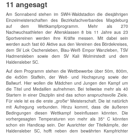
11 angesagt
Am Sonnabend stehen im SWH-Waldstadion die diesjährigen
Einzelmeisterschaften des Bezirksfachverbandes Magdeburg
auf dem Wettkampfprogramm. Mehr als 270
Nachwuchsathleten der Altersklassen 8 bis 11 Jahre aus 23
Sportvereinen werden ihre Kräfte messen. Mit dabei sein
werden auch fast 60 Aktive aus den Vereinen des Bördekreises,
dem SV Lok Oschersleben, Blau-Weiß Empor Wanzleben, TSV
Hadmersleben sowie dem SV Kali Wolmirstedt und dem
Haldensleber SC.
Auf dem Programm stehen die Wettbewerbe über 50m, 800m,
die 4x50m Staffeln, der Weit- und Hochsprung sowie der
Ballwurf. Hier wollen die Mädchen und Jungen den Kampf um
die Titel und Medaillen aufnehmen. Bei teilweise mehr als 40
Startern in einer Disziplin sind das schon anspruchsvolle Ziele.
Für viele ist es die erste „große“ Meisterschaft. Die ist natürlich
mit Aufregung verbunden. Hinzu kommt, dass die äußeren
Bedingungen diesen Wettkampf beeinflussen könnten. Die
vorhergesagten Temperaturen von mehr als 35° C könnten
schon ein Handicap sein. Der Ausrichter der Titelkämpfe, der
Haldensleber SC, hofft neben dem bewährten Kampfrichter