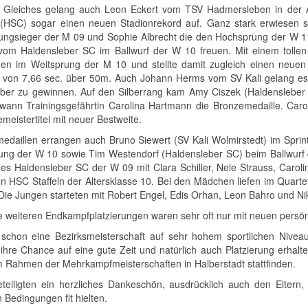
. Gleiches gelang auch Leon Eckert vom TSV Hadmersleben in der AK 
(HSC) sogar einen neuen Stadionrekord auf. Ganz stark erwiesen si
ungsieger der M 09 und Sophie Albrecht die den Hochsprung der W 11 b
vom Haldensleber SC im Ballwurf der W 10 freuen. Mit einem tollen
en im Weitsprung der M 10 und stellte damit zugleich einen neuen S
t von 7,66 sec. über 50m. Auch Johann Herms vom SV Kali gelang e
lber zu gewinnen. Auf den Silberrang kam Amy Ciszek (Haldensleber 
ann Trainingsgefährtin Carolina Hartmann die Bronzemedaille. Caro
meistertitel mit neuer Bestweite.
edaillen errangen auch Bruno Siewert (SV Kali Wolmirstedt) im Spri
ung der W 10 sowie Tim Westendorf (Haldensleber SC) beim Ballwurf 
 des Haldensleber SC der W 09 mit Clara Schiller, Nele Strauss, Carol
n HSC Staffeln der Altersklasse 10. Bei den Mädchen liefen im Quarte
 Die Jungen starteten mit Robert Engel, Edis Orhan, Leon Bahro und Ni
e weiteren Endkampfplatzierungen waren sehr oft nur mit neuen persönl
schon eine Bezirksmeisterschaft auf sehr hohem sportlichen Niveau
ihre Chance auf eine gute Zeit und natürlich auch Platzierung erhal
 Rahmen der Mehrkampfmeisterschaften in Halberstadt stattfinden.
eteiligten ein herzliches Dankeschön, ausdrücklich auch den Eltern,
 Bedingungen fit hielten.