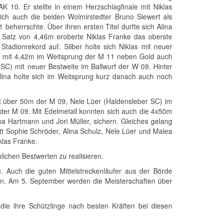
10. Er stellte in einem Herzschlagfinale mit Niklas
ch auch die beiden Wolmirstedter Bruno Siewert als
eherrschte. Über ihren ersten Titel durfte sich Alina
 Satz von 4,46m eroberte Niklas Franke das oberste
tadionrekord auf. Silber holte sich Niklas mit neuer
s mit 4,42m im Weitsprung der M 11 neben Gold auch
SC) mit neuer Bestweite im Ballwurf der W 09. Hinter
lina holte sich im Weitsprung kurz danach auch noch
nt über 50m der M 09, Nele Lüer (Haldensleber SC) im
der M 09. Mit Edelmetall konnten sich auch die 4x50m
ina Hartmann und Jori Müller, sichern. Gleiches gelang
tt Sophie Schröder, Alina Schulz, Nele Lüer und Malea
klas Franke.
ichen Bestwerten zu realisieren.
. Auch die guten Mittelstreckenläufer aus der Börde
ten. Am 5. September werden die Meisterschaften über
 die ihre Schützlinge nach besten Kräften bei diesen