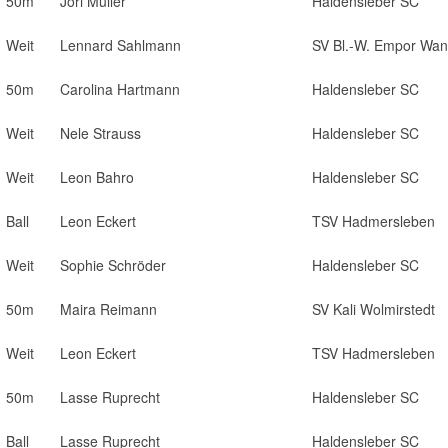
50m
Jori Müller
Haldensleber SC
Weit
Lennard Sahlmann
SV Bl.-W. Empor Wan
50m
Carolina Hartmann
Haldensleber SC
Weit
Nele Strauss
Haldensleber SC
Weit
Leon Bahro
Haldensleber SC
Ball
Leon Eckert
TSV Hadmersleben
Weit
Sophie Schröder
Haldensleber SC
50m
Maira Reimann
SV Kali Wolmirstedt
Weit
Leon Eckert
TSV Hadmersleben
50m
Lasse Ruprecht
Haldensleber SC
Ball
Lasse Ruprecht
Haldensleber SC