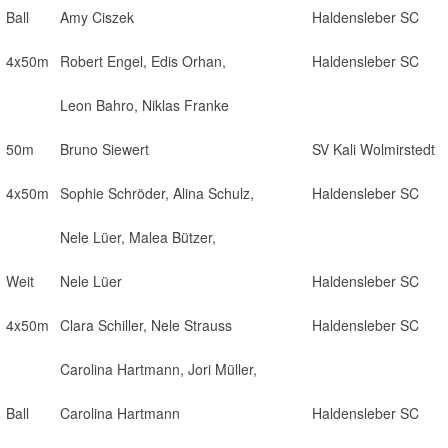
Ball
Amy Ciszek
Haldensleber SC
4x50m
Robert Engel, Edis Orhan,
Haldensleber SC
Leon Bahro, Niklas Franke
50m
Bruno Siewert
SV Kali Wolmirstedt
4x50m
Sophie Schröder, Alina Schulz,
Haldensleber SC
Nele Lüer, Malea Bützer,
Weit
Nele Lüer
Haldensleber SC
4x50m
Clara Schiller, Nele Strauss
Haldensleber SC
Carolina Hartmann, Jori Müller,
Ball
Carolina Hartmann
Haldensleber SC