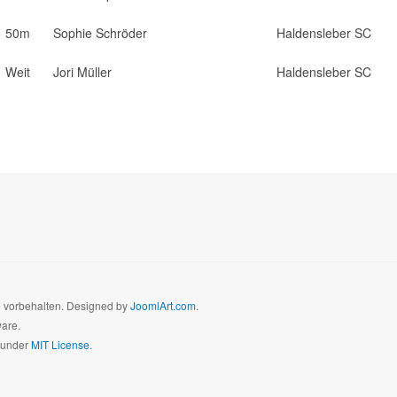
50m
Sophie Schröder
Haldensleber SC
Weit
Jori Müller
Haldensleber SC
te vorbehalten. Designed by
JoomlArt.com
.
ware.
d under
MIT License.