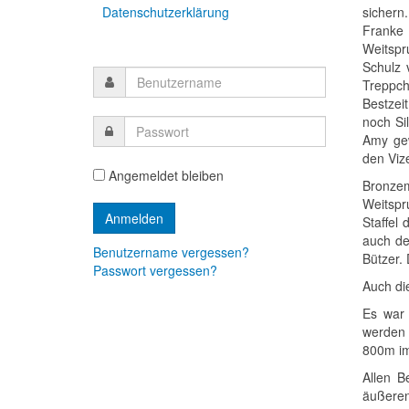
Datenschutzerklärung
sichern
Franke 
Weitspr
Schulz 
Treppch
Bestzei
noch Si
Amy gew
den Vize
Angemeldet bleiben
Bronzem
Weitspr
Staffel
auch de
Benutzername vergessen?
Bützer.
Passwort vergessen?
Auch di
Es war 
werden 
800m im
Allen B
äußeren