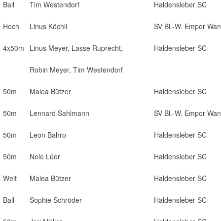
Ball
Tim Westendorf
Haldensleber SC
Hoch
Linus Köchli
SV Bl.-W. Empor Wan
4x50m
Linus Meyer, Lasse Ruprecht,
Haldensleber SC
Robin Meyer, Tim Westendorf
50m
Malea Bützer
Haldensleber SC
50m
Lennard Sahlmann
SV Bl.-W. Empor Wan
50m
Leon Bahro
Haldensleber SC
50m
Nele Lüer
Haldensleber SC
Weit
Malea Bützer
Haldensleber SC
Ball
Sophie Schröder
Haldensleber SC