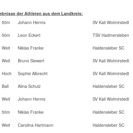
ebnisse der Athleten aus dem Landkreis:
50m
Johann Herms
SV Kali Wolmirstedt
50m
Leon Eckert
TSV Hadmersleben
Weit
Niklas Franke
Haldensleber SC
Weit
Bruno Siewert
SV Kali Wolmirstedt
Hoch
Sophie Albrecht
SV Kali Wolmirstedt
Ball
Alina Schulz
Haldensleber SC
Weit
Johann Herms
SV Kali Wolmirstedt
50m
Niklas Franke
Haldensleber SC
Weit
Carolina Hartmann
Haldensleber SC