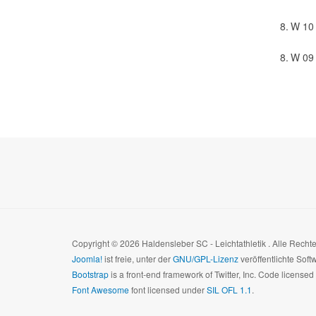
8.
W 10
8.
W 09
Copyright © 2026 Haldensleber SC - Leichtathletik . Alle Rech
Joomla!
ist freie, unter der
GNU/GPL-Lizenz
veröffentlichte Soft
Bootstrap
is a front-end framework of Twitter, Inc. Code license
Font Awesome
font licensed under
SIL OFL 1.1
.