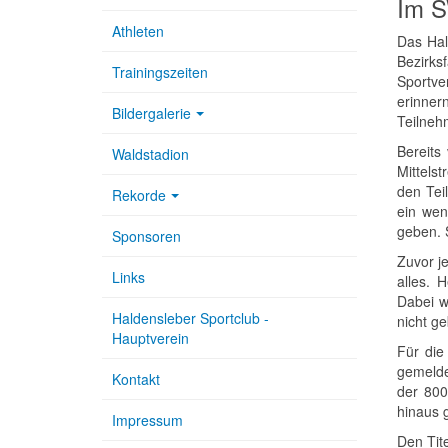
Im S
Athleten
Das Hal
Bezirk
Trainingszeiten
Sportve
erinner
Bildergalerie
Teilneh
Bereits
Waldstadion
Mittels
den Tei
Rekorde
ein wen
geben. 
Sponsoren
Zuvor j
Links
alles. 
Dabei w
Haldensleber Sportclub -
nicht g
Hauptverein
Für die
gemelde
Kontakt
der 800
hinaus g
Impressum
Den Tit