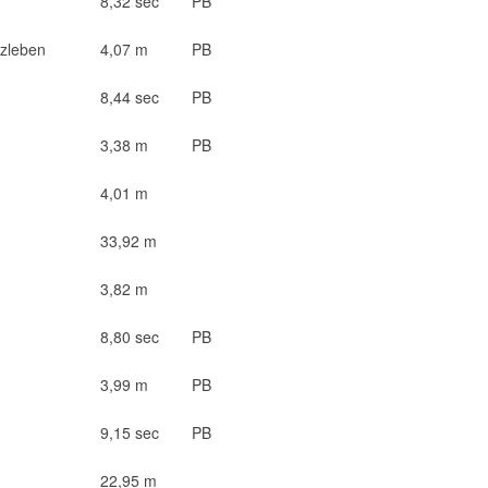
8,32 sec
PB
zleben
4,07 m
PB
8,44 sec
PB
3,38 m
PB
4,01 m
33,92 m
3,82 m
8,80 sec
PB
3,99 m
PB
9,15 sec
PB
22,95 m