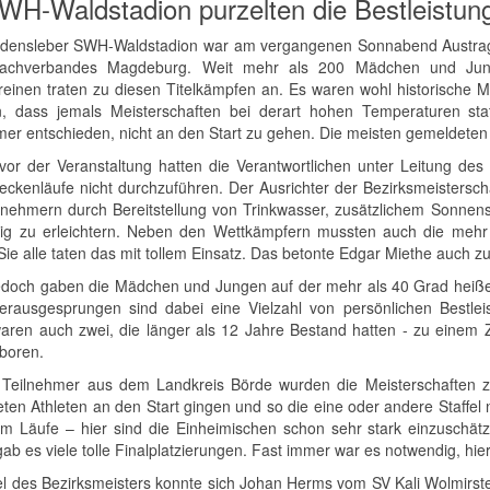
WH-Waldstadion purzelten die Bestleistun
densleber SWH-Waldstadion war am vergangenen Sonnabend Austragung
sfachverbandes Magdeburg. Weit mehr als 200 Mädchen und Jun
reinen traten zu diesen Titelkämpfen an. Es waren wohl historische
n, dass jemals Meisterschaften bei derart hohen Temperaturen sta
mer entschieden, nicht an den Start zu gehen. Die meisten gemeldeten
 vor der Veranstaltung hatten die Verantwortlichen unter Leitung de
treckenläufe nicht durchzuführen. Der Ausrichter der Bezirksmeistersch
lnehmern durch Bereitstellung von Trinkwasser, zusätzlichem Sonnen
ig zu erleichtern. Neben den Wettkämpfern mussten auch die mehr 
Sie alle taten das mit tollem Einsatz. Das betonte Edgar Miethe auch 
edoch gaben die Mädchen und Jungen auf der mehr als 40 Grad heiße
Herausgesprungen sind dabei eine Vielzahl von persönlichen Bestle
aren auch zwei, die länger als 12 Jahre Bestand hatten - zu einem Z
eboren.
 Teilnehmer aus dem Landkreis Börde wurden die Meisterschaften zu
ten Athleten an den Start gingen und so die eine oder andere Staffel 
m Läufe – hier sind die Einheimischen schon sehr stark einzuschät
ab es viele tolle Finalplatzierungen. Fast immer war es notwendig, hie
el des Bezirksmeisters konnte sich Johan Herms vom SV Kali Wolmirst