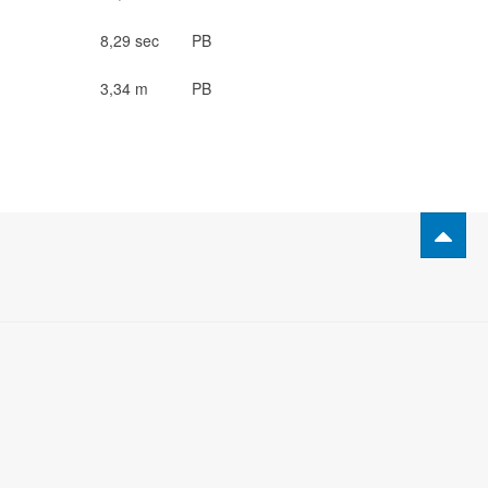
8,29 sec
PB
3,34 m
PB