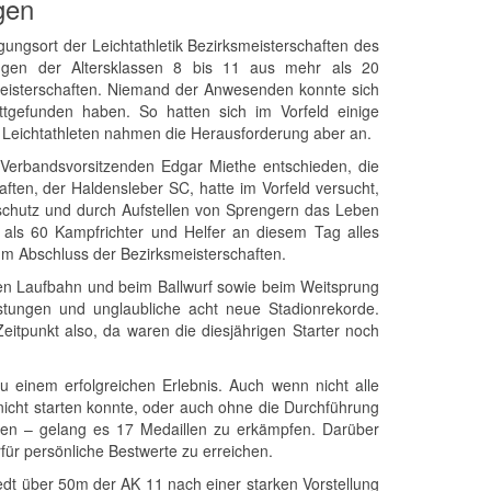
gen
sort der Leichtathletik Bezirksmeisterschaften des
gen der Altersklassen 8 bis 11 aus mehr als 20
 Meisterschaften. Niemand der Anwesenden konnte sich
ttgefunden haben. So hatten sich im Vorfeld einige
 Leichtathleten nahmen die Herausforderung aber an.
s Verbandsvorsitzenden Edgar Miethe entschieden, die
aften, der Haldensleber SC, hatte im Vorfeld versucht,
schutz und durch Aufstellen von Sprengern das Leben
als 60 Kampfrichter und Helfer an diesem Tag alles
zum Abschluss der Bezirksmeisterschaften.
n Laufbahn und beim Ballwurf sowie beim Weitsprung
istungen und unglaubliche acht neue Stadionrekorde.
eitpunkt also, da waren die diesjährigen Starter noch
 einem erfolgreichen Erlebnis. Auch wenn nicht alle
nicht starten konnte, oder auch ohne die Durchführung
zen – gelang es 17 Medaillen zu erkämpfen. Darüber
rfür persönliche Bestwerte zu erreichen.
edt über 50m der AK 11 nach einer starken Vorstellung