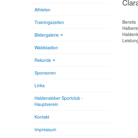
Clar
Athleten
Bereit
Trainingszeiten
Halbers
Haldenl
Bildergalerie
Leistun
Waldstadion
Rekorde
Sponsoren
Links
Haldensleber Sportclub -
Hauptverein
Kontakt
Impressum