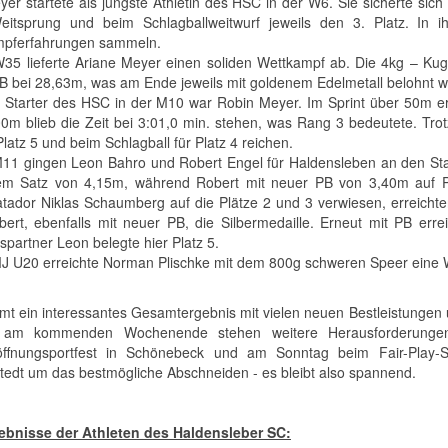
yer startete als jüngste Athletin des HSC in der W6. Sie sicherte sic
itsprung und beim Schlagballweitwurf jeweils den 3. Platz. In 
mpferfahrungen sammeln.
W35 lieferte Ariane Meyer einen soliden Wettkampf ab. Die 4kg – Ku
B bei 28,63m, was am Ende jeweils mit goldenem Edelmetall belohnt w
r Starter des HSC in der M10 war Robin Meyer. Im Sprint über 50m e
0m blieb die Zeit bei 3:01,0 min. stehen, was Rang 3 bedeutete. Trot
Platz 5 und beim Schlagball für Platz 4 reichen.
M11 gingen Leon Bahro und Robert Engel für Haldensleben an den Star
em Satz von 4,15m, während Robert mit neuer PB von 3,40m auf Pl
tador Niklas Schaumberg auf die Plätze 2 und 3 verwiesen, erreichte
bert, ebenfalls mit neuer PB, die Silbermedaille. Erneut mit PB erre
spartner Leon belegte hier Platz 5.
MJ U20 erreichte Norman Plischke mit dem 800g schweren Speer eine W
mt ein interessantes Gesamtergebnis mit vielen neuen Bestleistungen 
s am kommenden Wochenende stehen weitere Herausforderung
ffnungsportfest in Schönebeck und am Sonntag beim Fair-Play-Sp
tedt um das bestmögliche Abschneiden - es bleibt also spannend.
ebnisse der Athleten des Haldensleber SC: