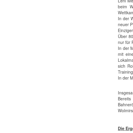
Leni Me
beim We
Wettka
In der 
neuer P
Einzige
Über 80
nur für 
In der 
mit ein
Lokalma
sich Ro
Training
In der 
Insgesa
Bereit
Bahnerö
Wolmirs
Die Erg