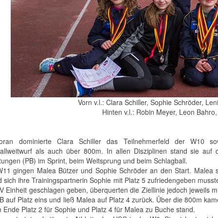
Vorn v.l.: Clara Schiller, Sophie Schröder, Le
Hinten v.l.: Robin Meyer, Leon Bahro
voran dominierte Clara Schiller das Teilnehmerfeld der W10 
allweitwurf als auch über 800m. In allen Disziplinen stand sie auf
stungen (PB) im Sprint, beim Weitsprung und beim Schlagball.
W11 gingen Malea Bützer und Sophie Schröder an den Start. Malea s
 sich ihre Trainingspartnerin Sophie mit Platz 5 zufriedengeben musst
 Einheit geschlagen geben, überquerten die Ziellinie jedoch jeweils mi
B auf Platz eins und ließ Malea auf Platz 4 zurück. Über die 800m kam
 Ende Platz 2 für Sophie und Platz 4 für Malea zu Buche stand.