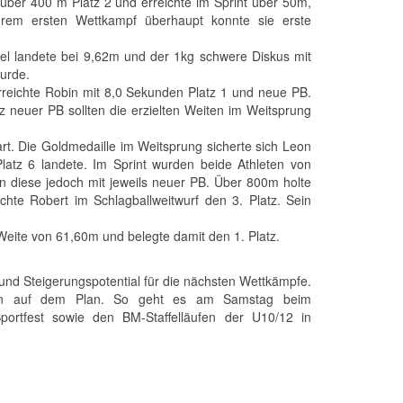
h über 400 m Platz 2 und erreichte im Sprint über 50m,
ihrem ersten Wettkampf überhaupt konnte sie erste
gel landete bei 9,62m und der 1kg schwere Diskus mit
urde.
rreichte Robin mit 8,0 Sekunden Platz 1 und neue PB.
z neuer PB sollten die erzielten Weiten im Weitsprung
t. Die Goldmedaille im Weitsprung sicherte sich Leon
atz 6 landete. Im Sprint wurden beide Athleten von
n diese jedoch mit jeweils neuer PB. Über 800m holte
ichte Robert im Schlagballweitwurf den 3. Platz. Sein
eite von 61,60m und belegte damit den 1. Platz.
und Steigerungspotential für die nächsten Wettkämpfe.
en auf dem Plan. So geht es am Samstag beim
ortfest sowie den BM-Staffelläufen der U10/12 in