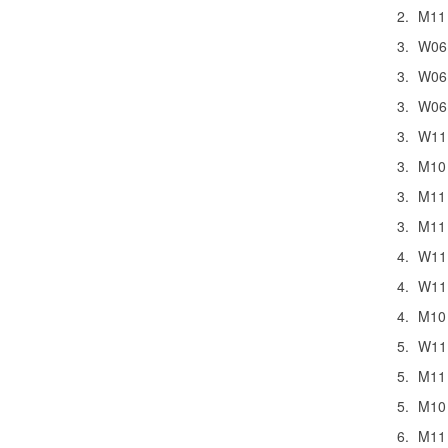
2.
M11
3.
W06
3.
W06
3.
W06
3.
W11
3.
M10
3.
M11
3.
M11
4.
W11
4.
W11
4.
M10
5.
W11
5.
M11
5.
M10
6.
M11