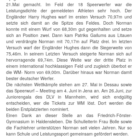
21.Mai gemacht. Im Feld der 18 Speerwerfer war die
Leistungsdichte der gemeldeten Athleten sehr hoch. Der
Engländer Harry Hughes warf im ersten Versuch 70,97m und
setzte sich damit an die Spitze des Feldes. Doch Norman
konnte mit einem Wurf von 68,30m gut gegenhalten und setze
sich an Position zwei. Dann kam Patriks Gailums aus Litauen
und verdrängte Norman mit 70,17m auf Platz drei. Im letzten
Versuch warf der Engländer Hughes dann die Siegerweite von
75,46m. In seinem Letzten Versuch steigerte Norman sich auf
hervorragende 69,74m. Diese Weite war der dritte Platz in
einem international hochklassigen Feld und zugleich überbot er
die WM- Norm von 69,00m. Darüber hinaus war Norman damit
bester deutscher Werfer.
Die nächsten Wettkämpfe stehen am 27. Mai in Dessau sowie
das Speerwurf – Meeting am 4. Juni in Jena an. Am 26.Juni, zur
Juniorengala des DLV in Mannheim, wird sich endgültig
entscheiden, wer die Tickets zur WM löst. Dort werden die
beiden Erstplatzierten nominiert.
Einen Dank an dieser Stelle an das Friedrich-Förster-
Gymnasium in Haldensleben. Die Schulleiterin Frau Bolle sowie
die Fachlehrer unterstützen Norman seit vielen Jahren. Nur so
kann Schule und Leistungssport gemeinsam gefördert werden.