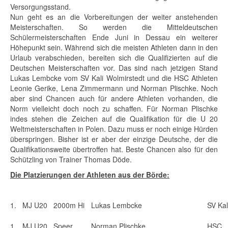
Versorgungsstand.
Nun geht es an die Vorbereitungen der weiter anstehenden
Meisterschaften. So werden die Mitteldeutschen
Schülermeisterschaften Ende Juni in Dessau ein weiterer
Höhepunkt sein. Während sich die meisten Athleten dann in den
Urlaub verabschieden, bereiten sich die Qualifizierten auf die
Deutschen Meisterschaften vor. Das sind nach jetzigen Stand
Lukas Lembcke vom SV Kali Wolmirstedt und die HSC Athleten
Leonie Gerike, Lena Zimmermann und Norman Plischke. Noch
aber sind Chancen auch für andere Athleten vorhanden, die
Norm vielleicht doch noch zu schaffen. Für Norman Plischke
indes stehen die Zeichen auf die Qualifikation für die U 20
Weltmeisterschaften in Polen. Dazu muss er noch einige Hürden
überspringen. Bisher ist er aber der einzige Deutsche, der die
Qualifikationsweite übertroffen hat. Beste Chancen also für den
Schützling von Trainer Thomas Döde.
Die Platzierungen der Athleten aus der Börde:
1.
MJ U20
2000m Hi
Lukas Lembcke
SV Kal
1.
MJ U20
Speer
Norman Plischke
HSC