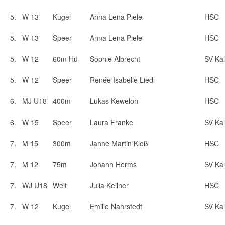
5.
W 13
Kugel
Anna Lena Piele
HSC
5.
W 13
Speer
Anna Lena Piele
HSC
5.
W 12
60m Hü
Sophie Albrecht
SV Kal
5.
W 12
Speer
Renée Isabelle Liedl
HSC
6.
MJ U18
400m
Lukas Keweloh
HSC
6.
W 15
Speer
Laura Franke
SV Kal
7.
M 15
300m
Janne Martin Kloß
HSC
7.
M 12
75m
Johann Herms
SV Kal
7.
WJ U18
Weit
Julia Kellner
HSC
7.
W 12
Kugel
Emilie Nahrstedt
SV Kal