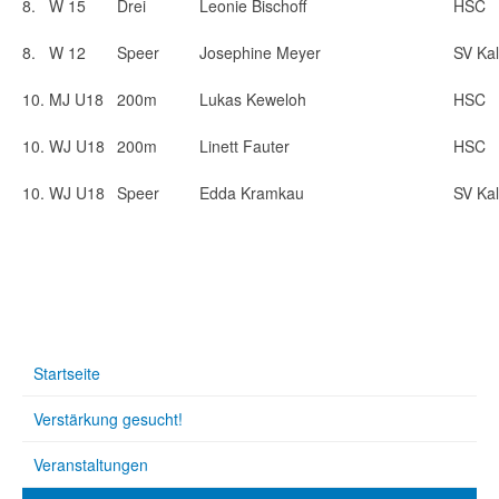
8.
W 15
Drei
Leonie Bischoff
HSC
8.
W 12
Speer
Josephine Meyer
SV Kal
10.
MJ U18
200m
Lukas Keweloh
HSC
10.
WJ U18
200m
Linett Fauter
HSC
10.
WJ U18
Speer
Edda Kramkau
SV Kal
Startseite
Verstärkung gesucht!
Veranstaltungen