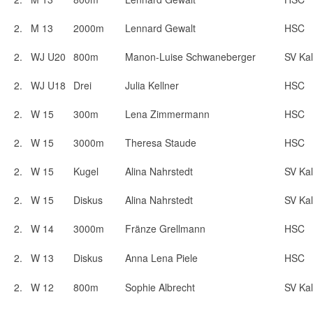
2.
M 13
2000m
Lennard Gewalt
HSC
2.
WJ U20
800m
Manon-Luise Schwaneberger
SV Kal
2.
WJ U18
Drei
Julia Kellner
HSC
2.
W 15
300m
Lena Zimmermann
HSC
2.
W 15
3000m
Theresa Staude
HSC
2.
W 15
Kugel
Alina Nahrstedt
SV Kal
2.
W 15
Diskus
Alina Nahrstedt
SV Kal
2.
W 14
3000m
Fränze Grellmann
HSC
2.
W 13
Diskus
Anna Lena Piele
HSC
2.
W 12
800m
Sophie Albrecht
SV Kal