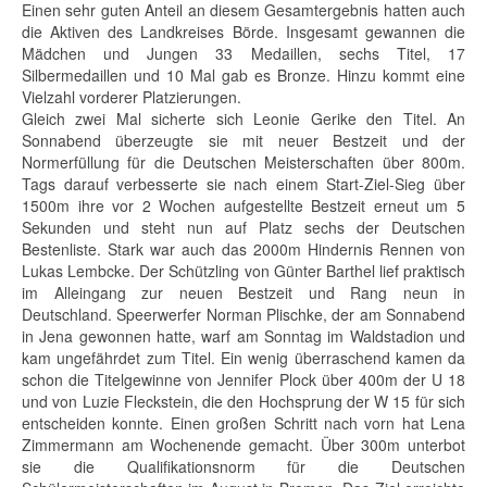
Einen sehr guten Anteil an diesem Gesamtergebnis hatten auch
die Aktiven des Landkreises Börde. Insgesamt gewannen die
Mädchen und Jungen 33 Medaillen, sechs Titel, 17
Silbermedaillen und 10 Mal gab es Bronze. Hinzu kommt eine
Vielzahl vorderer Platzierungen.
Gleich zwei Mal sicherte sich Leonie Gerike den Titel. An
Sonnabend überzeugte sie mit neuer Bestzeit und der
Normerfüllung für die Deutschen Meisterschaften über 800m.
Tags darauf verbesserte sie nach einem Start-Ziel-Sieg über
1500m ihre vor 2 Wochen aufgestellte Bestzeit erneut um 5
Sekunden und steht nun auf Platz sechs der Deutschen
Bestenliste. Stark war auch das 2000m Hindernis Rennen von
Lukas Lembcke. Der Schützling von Günter Barthel lief praktisch
im Alleingang zur neuen Bestzeit und Rang neun in
Deutschland. Speerwerfer Norman Plischke, der am Sonnabend
in Jena gewonnen hatte, warf am Sonntag im Waldstadion und
kam ungefährdet zum Titel. Ein wenig überraschend kamen da
schon die Titelgewinne von Jennifer Plock über 400m der U 18
und von Luzie Fleckstein, die den Hochsprung der W 15 für sich
entscheiden konnte. Einen großen Schritt nach vorn hat Lena
Zimmermann am Wochenende gemacht. Über 300m unterbot
sie die Qualifikationsnorm für die Deutschen