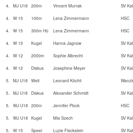
4.
MJ U18
200m
Vincent Murrak
SV Kal
4.
W 15
100m
Lena Zimmermann
HSC
4.
W 15
300m Hü
Lena Zimmermann
HSC
4.
W 15
Kugel
Hanna Jagnow
SV Kal
4.
W 12
2000m
Sophie Albrecht
SV Kal
4.
W 12
Diskus
Josephine Meyer
SV Kal
5.
MJ U18
Weit
Leonard Köchli
Wanzl
5.
MJ U18
Diskus
Alexander Schmidt
SV Kal
5.
WJ U18
200m
Jennifer Plock
HSC
5.
WJ U18
Kugel
Mia Szech
SV Kal
5.
W 15
Speer
Luzie Fleckstein
SV Kal