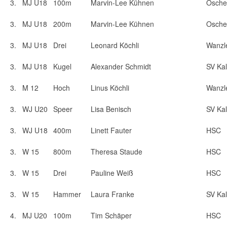
3.
MJ U18
100m
Marvin-Lee Kühnen
Osche
3.
MJ U18
200m
Marvin-Lee Kühnen
Osche
3.
MJ U18
Drei
Leonard Köchli
Wanzl
3.
MJ U18
Kugel
Alexander Schmidt
SV Kal
3.
M 12
Hoch
Linus Köchli
Wanzl
3.
WJ U20
Speer
Lisa Benisch
SV Kal
3.
WJ U18
400m
Linett Fauter
HSC
3.
W 15
800m
Theresa Staude
HSC
3.
W 15
Drei
Pauline Weiß
HSC
3.
W 15
Hammer
Laura Franke
SV Kal
4.
MJ U20
100m
Tim Schäper
HSC