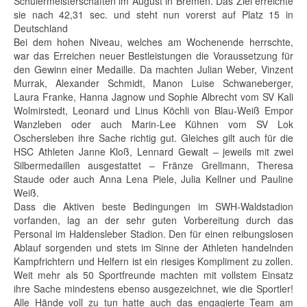
Schülermeisterschaften im August in Bremen. Das Ziel erreichte
sie nach 42,31 sec. und steht nun vorerst auf Platz 15 in
Deutschland
Bei dem hohen Niveau, welches am Wochenende herrschte,
war das Erreichen neuer Bestleistungen die Voraussetzung für
den Gewinn einer Medaille. Da machten Julian Weber, Vinzent
Murrak, Alexander Schmidt, Manon Luise Schwaneberger,
Laura Franke, Hanna Jagnow und Sophie Albrecht vom SV Kali
Wolmirstedt, Leonard und Linus Köchli von Blau-Weiß Empor
Wanzleben oder auch Marin-Lee Kühnen vom SV Lok
Oschersleben ihre Sache richtig gut. Gleiches gilt auch für die
HSC Athleten Janne Kloß, Lennard Gewalt – jeweils mit zwei
Silbermedaillen ausgestattet – Fränze Grellmann, Theresa
Staude oder auch Anna Lena Piele, Julia Kellner und Pauline
Weiß.
Dass die Aktiven beste Bedingungen im SWH-Waldstadion
vorfanden, lag an der sehr guten Vorbereitung durch das
Personal im Haldensleber Stadion. Den für einen reibungslosen
Ablauf sorgenden und stets im Sinne der Athleten handelnden
Kampfrichtern und Helfern ist ein riesiges Kompliment zu zollen.
Weit mehr als 50 Sportfreunde machten mit vollstem Einsatz
ihre Sache mindestens ebenso ausgezeichnet, wie die Sportler!
Alle Hände voll zu tun hatte auch das engagierte Team am