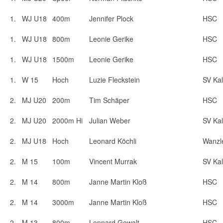
1.
WJ U18
400m
Jennifer Plock
HSC
1.
WJ U18
800m
Leonie Gerike
HSC
1.
WJ U18
1500m
Leonie Gerike
HSC
1.
W 15
Hoch
Luzie Fleckstein
SV Kal
2.
MJ U20
200m
Tim Schäper
HSC
2.
MJ U20
2000m Hi
Julian Weber
SV Kal
2.
MJ U18
Hoch
Leonard Köchli
Wanzl
2.
M 15
100m
Vincent Murrak
SV Kal
2.
M 14
800m
Janne Martin Kloß
HSC
2.
M 14
3000m
Janne Martin Kloß
HSC
2.
M 13
800m
Lennard Gewalt
HSC