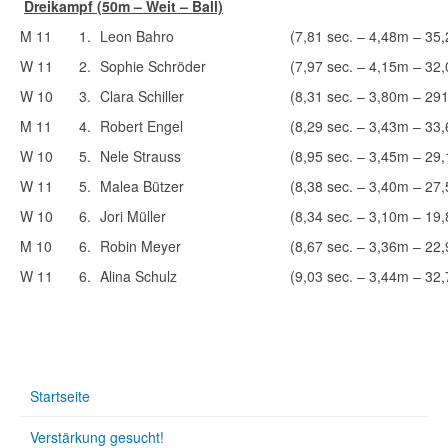
Dreikampf (50m – Weit – Ball)
M 11
1.
Leon Bahro
(7,81 sec. – 4,48m – 35
W 11
2.
Sophie Schröder
(7,97 sec. – 4,15m – 32
W 10
3.
Clara Schiller
(8,31 sec. – 3,80m – 29
M 11
4.
Robert Engel
(8,29 sec. – 3,43m – 33
W 10
5.
Nele Strauss
(8,95 sec. – 3,45m – 29
W 11
5.
Malea Bützer
(8,38 sec. – 3,40m – 27
W 10
6.
Jori Müller
(8,34 sec. – 3,10m – 19
M 10
6.
Robin Meyer
(8,67 sec. – 3,36m – 22
W 11
6.
Alina Schulz
(9,03 sec. – 3,44m – 32
Startseite
Verstärkung gesucht!