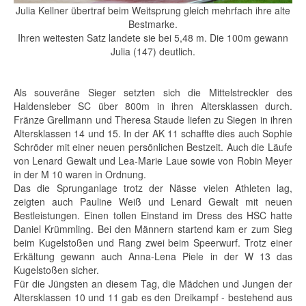
Julia Kellner übertraf beim Weitsprung gleich mehrfach ihre alte
Bestmarke.
Ihren weitesten Satz landete sie bei 5,48 m. Die 100m gewann
Julia (147) deutlich.
Als souveräne Sieger setzten sich die Mittelstreckler des
Haldensleber SC über 800m in ihren Altersklassen durch.
Fränze Grellmann und Theresa Staude liefen zu Siegen in ihren
Altersklassen 14 und 15. In der AK 11 schaffte dies auch Sophie
Schröder mit einer neuen persönlichen Bestzeit. Auch die Läufe
von Lenard Gewalt und Lea-Marie Laue sowie von Robin Meyer
in der M 10 waren in Ordnung.
Das die Sprunganlage trotz der Nässe vielen Athleten lag,
zeigten auch Pauline Weiß und Lenard Gewalt mit neuen
Bestleistungen. Einen tollen Einstand im Dress des HSC hatte
Daniel Krümmling. Bei den Männern startend kam er zum Sieg
beim Kugelstoßen und Rang zwei beim Speerwurf. Trotz einer
Erkältung gewann auch Anna-Lena Piele in der W 13 das
Kugelstoßen sicher.
Für die Jüngsten an diesem Tag, die Mädchen und Jungen der
Altersklassen 10 und 11 gab es den Dreikampf - bestehend aus