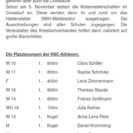
gehören aber auch die Crossläufe.
Schon am 5. November stehen die Kreismeisterschaften im
Crosslauf an. Diese werden dann im und rund um das
Haldensleber SWH-Waldstadion ausgetragen. Die
Ausschreibungen sind allen Schulen zugegangen. Die
Veranstalter des Kreisfachverbandes hoffen dann natürlich auf
große Starterfelder.
Die Platzierungen der HSC-Athleten:
W 10
1.
800m
Clara Schiller
W 11
1.
800m
Sophie Schröder
F
1.
400m
Lena Zimmermann
W 15
1.
800m
Theresa Staude
W 14
1.
800m
Fränze Grellmann
WU 18
1.
100m
Julia Kellner
W 13
1.
Kugel
Anna-Lena Piele
M
1.
Kugel
Daniel Krümmling