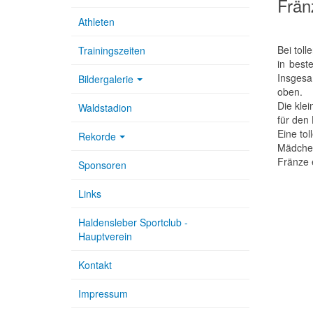
Frän
Athleten
Bei tol
Trainingszeiten
in best
Insgesa
Bildergalerie
oben.
Die kle
Waldstadion
für den
Eine to
Rekorde
Mädchen
Fränze 
Sponsoren
Links
Haldensleber Sportclub -
Hauptverein
Kontakt
Impressum