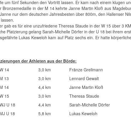
fe um fünf Sekunden den Vortritt lassen. Er kam nach einem klugen und
er Bronzemedaille in der M 14 kehrte Janne Martin Kloß aus Magdebu
Janne nur dem deutschen Jahresbesten über 800m, den Hallenser N
 lassen.
er gab es für eine unzufriedene Theresa Staude in der W 15 über 3 KM
che Platzierung gelang Sarah-Michelle Dörfer in der U 18 bei ihrem ers
gsgefährte Lukas Keweloh kam auf Platz sechs ein. Er hatte körperlic
tzierungen der Athleten aus der Börde:
W 14
3,0 km
Fränze Grellmann
M 13
3,0 km
Lennard Gewalt
M 14
4,4 km
Janne Martin Kloß
W 15
3,0 km
Theresa Staude
WJ U 18
4,4 km
Sarah-Michelle Dörfer
MJ U 18
5,8 km
Lukas Keweloh