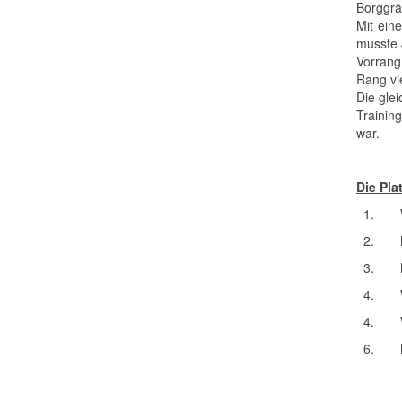
Borggrä
Mit ein
musste 
Vorrang
Rang vi
Die glei
Trainin
war.
Die Pla
1.
2.
3.
4.
4.
6.