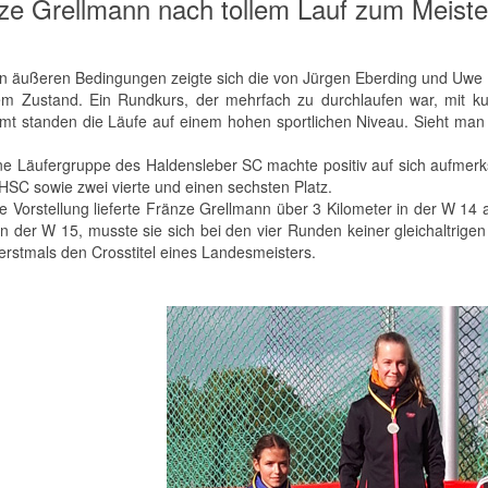
ze Grellmann nach tollem Lauf zum Meister
len äußeren Bedingungen zeigte sich die von Jürgen Eberding und Uwe
em Zustand. Ein Rundkurs, der mehrfach zu durchlaufen war, mit kur
mt standen die Läufe auf einem hohen sportlichen Niveau. Sieht man si
ine Läufergruppe des Haldensleber SC machte positiv auf sich aufme
 HSC sowie zwei vierte und einen sechsten Platz.
lle Vorstellung lieferte Fränze Grellmann über 3 Kilometer in der W 14
 der W 15, musste sie sich bei den vier Runden keiner gleichaltrigen
erstmals den Crosstitel eines Landesmeisters.