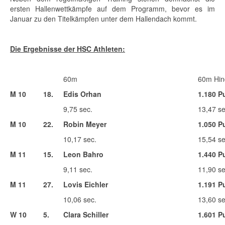
ersten Hallenwettkämpfe auf dem Programm, bevor es im
Januar zu den Titelkämpfen unter dem Hallendach kommt.
Die Ergebnisse der HSC Athleten:
60m
60m Hin
M 10
18.
Edis Orhan
1.180 P
9,75 sec.
13,47 se
M 10
22.
Robin Meyer
1.050 P
10,17 sec.
15,54 se
M 11
15.
Leon Bahro
1.440 P
9,11 sec.
11,90 se
M 11
27.
Lovis Eichler
1.191 P
10,06 sec.
13,60 se
W 10
5.
Clara Schiller
1.601 P