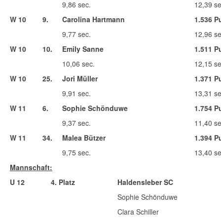
9,86 sec.
12,39 se
W 10
9.
Carolina Hartmann
1.536 P
9,77 sec.
12,96 se
W 10
10.
Emily Sanne
1.511 P
10,06 sec.
12,15 se
W 10
25.
Jori Müller
1.371 P
9,91 sec.
13,31 se
W 11
6.
Sophie Schönduwe
1.754 P
9,37 sec.
11,40 se
W 11
34.
Malea Bützer
1.394 P
9,75 sec.
13,40 se
Mannschaft:
U 12
4. Platz
Haldensleber SC
Sophie Schönduwe
Clara Schiller