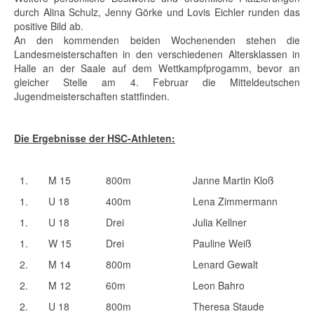
durch Alina Schulz, Jenny Görke und Lovis Eichler runden das
positive Bild ab.
An den kommenden beiden Wochenenden stehen die
Landesmeisterschaften in den verschiedenen Altersklassen in
Halle an der Saale auf dem Wettkampfprogamm, bevor an
gleicher Stelle am 4. Februar die Mitteldeutschen
Jugendmeisterschaften stattfinden.
Die Ergebnisse der HSC-Athleten:
1.
M 15
800m
Janne Martin Kloß
1.
U 18
400m
Lena Zimmermann
1.
U 18
Drei
Julia Kellner
1.
W 15
Drei
Pauline Weiß
2.
M 14
800m
Lenard Gewalt
2.
M 12
60m
Leon Bahro
2.
U 18
800m
Theresa Staude