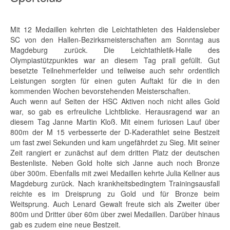
Mit 12 Medaillen kehrten die Leichtathleten des Haldensleber
SC von den Hallen-Bezirksmeisterschaften am Sonntag aus
Magdeburg zurück. Die Leichtathletik-Halle des
Olympiastützpunktes war an diesem Tag prall gefüllt. Gut
besetzte Teilnehmerfelder und teilweise auch sehr ordentlich
Leistungen sorgten für einen guten Auftakt für die in den
kommenden Wochen bevorstehenden Meisterschaften.
Auch wenn auf Seiten der HSC Aktiven noch nicht alles Gold
war, so gab es erfreuliche Lichtblicke. Herausragend war an
diesem Tag Janne Martin Kloß. Mit einem furiosen Lauf über
800m der M 15 verbesserte der D-Kaderathlet seine Bestzeit
um fast zwei Sekunden und kam ungefährdet zu Sieg. Mit seiner
Zeit rangiert er zunächst auf dem dritten Platz der deutschen
Bestenliste. Neben Gold holte sich Janne auch noch Bronze
über 300m. Ebenfalls mit zwei Medaillen kehrte Julia Kellner aus
Magdeburg zurück. Nach krankheitsbedingtem Trainingsausfall
reichte es im Dreisprung zu Gold und für Bronze beim
Weitsprung. Auch Lenard Gewalt freute sich als Zweiter über
800m und Dritter über 60m über zwei Medaillen. Darüber hinaus
gab es zudem eine neue Bestzeit.