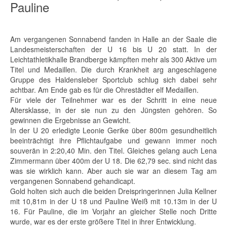
Pauline
Am vergangenen Sonnabend fanden in Halle an der Saale die
Landesmeisterschaften der U 16 bis U 20 statt. In der
Leichtathletikhalle Brandberge kämpften mehr als 300 Aktive um
Titel und Medaillen. Die durch Krankheit arg angeschlagene
Gruppe des Haldensleber Sportclub schlug sich dabei sehr
achtbar. Am Ende gab es für die Ohrestädter elf Medaillen.
Für viele der Teilnehmer war es der Schritt in eine neue
Altersklasse, in der sie nun zu den Jüngsten gehören. So
gewinnen die Ergebnisse an Gewicht.
In der U 20 erledigte Leonie Gerike über 800m gesundheitlich
beeinträchtigt ihre Pflichtaufgabe und gewann immer noch
souverän in 2:20,40 Min. den Titel. Gleiches gelang auch Lena
Zimmermann über 400m der U 18. Die 62,79 sec. sind nicht das
was sie wirklich kann. Aber auch sie war an diesem Tag am
vergangenen Sonnabend gehandicapt.
Gold holten sich auch die beiden Dreispringerinnen Julia Kellner
mit 10,81m in der U 18 und Pauline Weiß mit 10.13m in der U
16. Für Pauline, die im Vorjahr an gleicher Stelle noch Dritte
wurde, war es der erste größere Titel in ihrer Entwicklung.