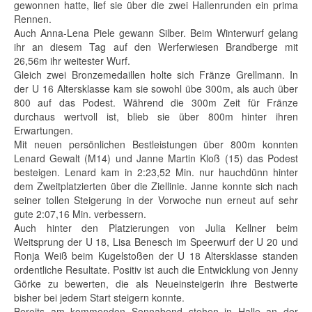
gewonnen hatte, lief sie über die zwei Hallenrunden ein prima
Rennen.
Auch Anna-Lena Piele gewann Silber. Beim Winterwurf gelang
ihr an diesem Tag auf den Werferwiesen Brandberge mit
26,56m ihr weitester Wurf.
Gleich zwei Bronzemedaillen holte sich Fränze Grellmann. In
der U 16 Altersklasse kam sie sowohl übe 300m, als auch über
800 auf das Podest. Während die 300m Zeit für Fränze
durchaus wertvoll ist, blieb sie über 800m hinter ihren
Erwartungen.
Mit neuen persönlichen Bestleistungen über 800m konnten
Lenard Gewalt (M14) und Janne Martin Kloß (15) das Podest
besteigen. Lenard kam in 2:23,52 Min. nur hauchdünn hinter
dem Zweitplatzierten über die Ziellinie. Janne konnte sich nach
seiner tollen Steigerung in der Vorwoche nun erneut auf sehr
gute 2:07,16 Min. verbessern.
Auch hinter den Platzierungen von Julia Kellner beim
Weitsprung der U 18, Lisa Benesch im Speerwurf der U 20 und
Ronja Weiß beim Kugelstoßen der U 18 Altersklasse standen
ordentliche Resultate. Positiv ist auch die Entwicklung von Jenny
Görke zu bewerten, die als Neueinsteigerin ihre Bestwerte
bisher bei jedem Start steigern konnte.
Bereits am kommenden Sonnabend stehen in Halle an der