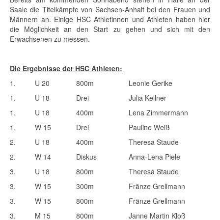
Saale die Titelkämpfe von Sachsen-Anhalt bei den Frauen und
Männern an. Einige HSC Athletinnen und Athleten haben hier
die Möglichkeit an den Start zu gehen und sich mit den
Erwachsenen zu messen.
Die Ergebnisse der HSC Athleten:
1.
U 20
800m
Leonie Gerike
1.
U 18
Drei
Julia Kellner
1.
U 18
400m
Lena Zimmermann
1.
W 15
Drei
Pauline Weiß
2.
U 18
400m
Theresa Staude
2.
W 14
Diskus
Anna-Lena Piele
3.
U 18
800m
Theresa Staude
3.
W 15
300m
Fränze Grellmann
3.
W 15
800m
Fränze Grellmann
3.
M 15
800m
Janne Martin Kloß