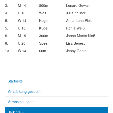
3.
M 14
800m
Lenard Gewalt
4.
U 18
Weit
Julia Kellner
5.
W 14
Kugel
Anna-Lena Piele
5.
U 18
Kugel
Ronja Weiß
5.
M 15
300m
Janne Martin Kloß
6.
U 20
Speer
Lisa Benesch
13.
W 14
60m
Jenny Görke
Startseite
Verstärkung gesucht!
Veranstaltungen
Berichte