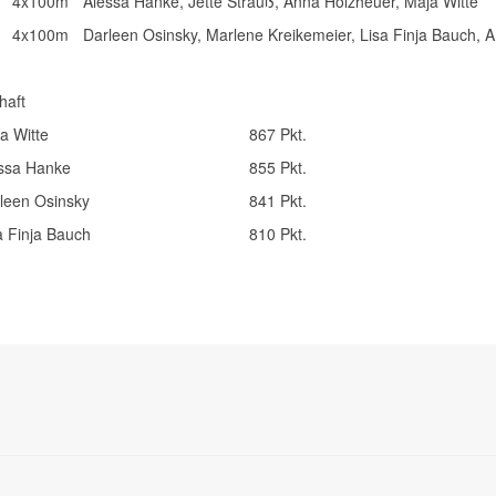
4x100m
Alessa Hanke, Jette Strauß, Anna Holzheuer, Maja Witte
4x100m
Darleen Osinsky, Marlene Kreikemeier, Lisa Finja Bauch, 
haft
a Witte
867 Pkt.
ssa Hanke
855 Pkt.
leen Osinsky
841 Pkt.
a Finja Bauch
810 Pkt.