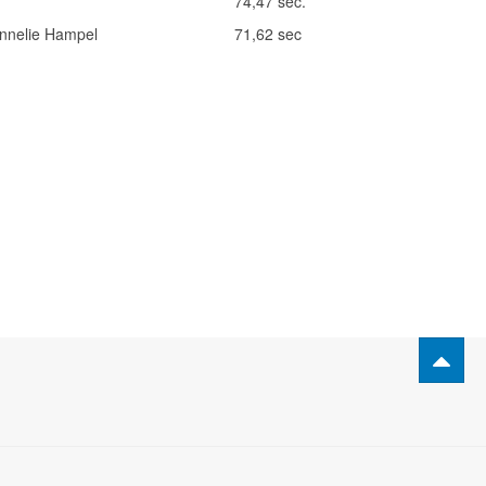
74,47 sec.
Annelie Hampel
71,62 sec