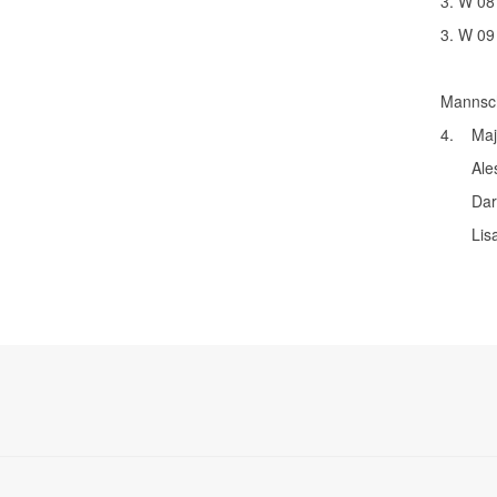
3. W 08
3. W 09
Mannsc
4.
Maj
Ale
Dar
Lis