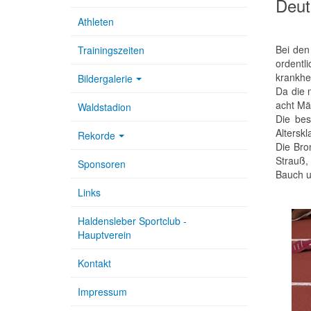
Deut
Athleten
Bei den
Trainingszeiten
ordentl
krankhei
Bildergalerie
Da die 
acht Mä
Waldstadion
Die bes
Altersk
Rekorde
Die Bro
Strauß,
Sponsoren
Bauch u
Links
Haldensleber Sportclub -
Hauptverein
Kontakt
Impressum