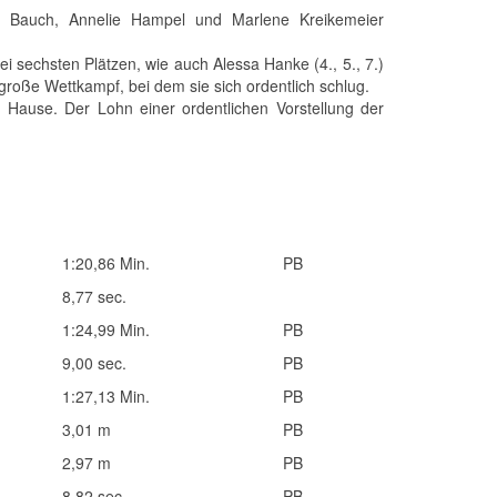
ja Bauch, Annelie Hampel und Marlene Kreikemeier
 sechsten Plätzen, wie auch Alessa Hanke (4., 5., 7.)
 große Wettkampf, bei dem sie sich ordentlich schlug.
Hause. Der Lohn einer ordentlichen Vorstellung der
1:20,86 Min.
PB
8,77 sec.
1:24,99 Min.
PB
9,00 sec.
PB
1:27,13 Min.
PB
3,01 m
PB
2,97 m
PB
8,82 sec.
PB