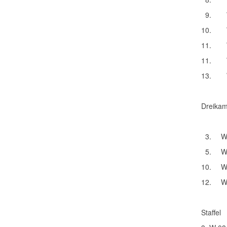
9.
10.
11.
11.
13.
Dreikam
3.
W
5.
W
10.
W
12.
W
Staffel