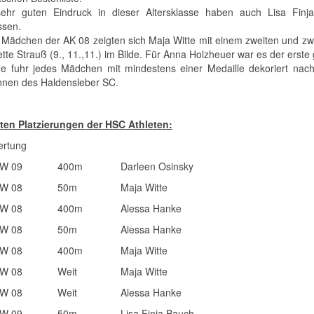
ehr guten Eindruck in dieser Altersklasse haben auch Lisa Fin
ssen.
 Mädchen der AK 08 zeigten sich Maja Witte mit einem zweiten und zwei
tte Strauß (9., 11.,11.) im Bilde. Für Anna Holzheuer war es der erste
 fuhr jedes Mädchen mit mindestens einer Medaille dekoriert nach 
innen des Haldensleber SC.
ten Platzierungen der HSC Athleten:
ertung
W 09
400m
Darleen Osinsky
W 08
50m
Maja Witte
W 08
400m
Alessa Hanke
W 08
50m
Alessa Hanke
W 08
400m
Maja Witte
W 08
Weit
Maja Witte
W 08
Weit
Alessa Hanke
W 09
50m
Lisa Finja Bauch