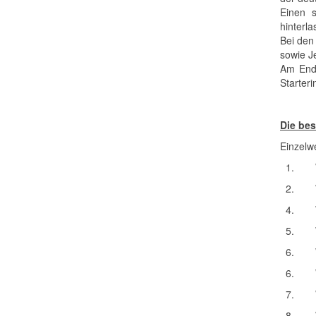
Einen s
hinterla
Bei den
sowie Je
Am Ende
Starter
Die bes
Einzelw
1.
2.
4.
5.
6.
6.
7.
8.