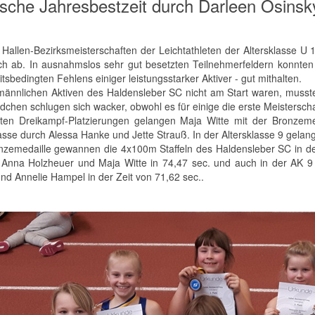
sche Jahresbestzeit durch Darleen Osinsk
 Hallen-Bezirksmeisterschaften der Leichtathleten der Altersklasse U 
ich ab. In ausnahmslos sehr gut besetzten Teilnehmerfeldern konnten
tsbedingten Fehlens einiger leistungsstarker Aktiver - gut mithalten.
männlichen Aktiven des Haldensleber SC nicht am Start waren, musst
dchen schlugen sich wacker, obwohl es für einige die erste Meisterscha
ten Dreikampf-Platzierungen gelangen Maja Witte mit der Bronzemed
lasse durch Alessa Hanke und Jette Strauß. In der Altersklasse 9 gelan
nzemedaille gewannen die 4x100m Staffeln des Haldensleber SC in der
 Anna Holzheuer und Maja Witte in 74,47 sec. und auch in der AK 9 
nd Annelie Hampel in der Zeit von 71,62 sec..