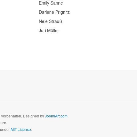
Emily Sanne
Darlene Prignitz
Nele Strauß
Jori Müller
te vorbehalten. Designed by
JoomlArt.com
.
ware.
d under
MIT License.