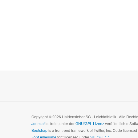
Copyright © 2026 Haldensleber SC - Leichtathletik . Alle Rech
Joomla!
ist freie, unter der
GNU/GPL-Lizenz
veröffentlichte Soft
Bootstrap
is a front-end framework of Twitter, Inc. Code license
Font Awesome
font licensed under
SIL OFL 1.1
.