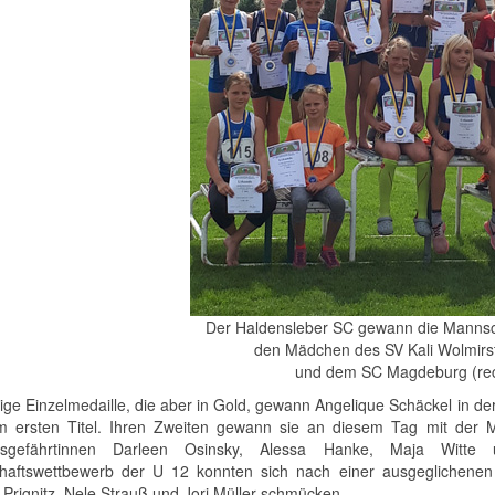
Der Haldensleber SC gewann die Mannsc
den Mädchen des SV Kali Wolmirste
und dem SC Magdeburg (rec
zige Einzelmedaille, die aber in Gold, gewann Angelique Schäckel in d
m ersten Titel. Ihren Zweiten gewann sie an diesem Tag mit der 
ngsgefährtinnen Darleen Osinsky, Alessa Hanke, Maja Witte 
aftswettbewerb der U 12 konnten sich nach einer ausgeglichenen 
 Prignitz, Nele Strauß und Jori Müller schmücken.