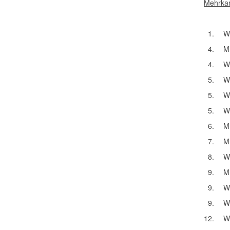
Mehrkam
1.
W
4.
M
4.
W
5.
W
5.
W
5.
W
6.
M
7.
M
8.
W
9.
M
9.
W
9.
W
12.
W