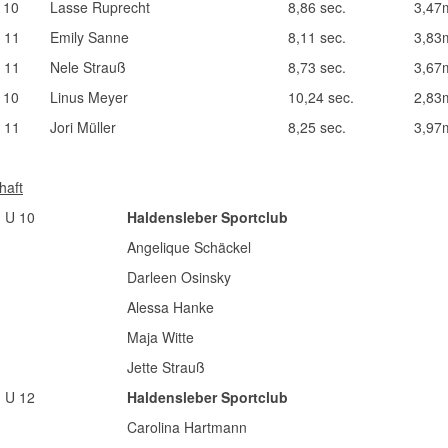
 10
Lasse Ruprecht
8,86 sec.
3,47
 11
Emily Sanne
8,11 sec.
3,83
 11
Nele Strauß
8,73 sec.
3,67
 10
Linus Meyer
10,24 sec.
2,83
 11
Jori Müller
8,25 sec.
3,97
haft
 U 10
Haldensleber Sportclub
Angelique Schäckel
Darleen Osinsky
Alessa Hanke
Maja Witte
Jette Strauß
 U 12
Haldensleber Sportclub
Carolina Hartmann