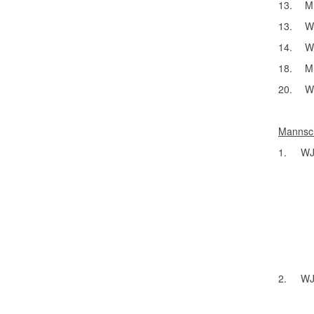
13.
M
13.
W
14.
W
18.
M
20.
W
Mannsc
1.
WJ
2.
WJ