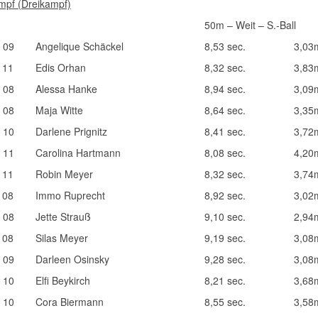
pf (Dreikampf)
50m – Weit – S.-Ball
 09
Angelique Schäckel
8,53 sec.
3,03
 11
Edis Orhan
8,32 sec.
3,83
 08
Alessa Hanke
8,94 sec.
3,09
 08
Maja Witte
8,64 sec.
3,35
 10
Darlene Prignitz
8,41 sec.
3,72
 11
Carolina Hartmann
8,08 sec.
4,20
 11
Robin Meyer
8,32 sec.
3,74
 08
Immo Ruprecht
8,92 sec.
3,02
 08
Jette Strauß
9,10 sec.
2,94
 08
Silas Meyer
9,19 sec.
3,08
 09
Darleen Osinsky
9,28 sec.
3,08
 10
Elfi Beykirch
8,21 sec.
3,68
 10
Cora Biermann
8,55 sec.
3,58