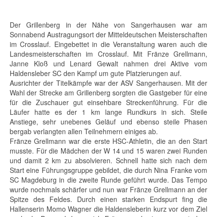
Der Grillenberg in der Nähe von Sangerhausen war am
Sonnabend Austragungsort der Mitteldeutschen Meisterschaften
im Crosslauf. Eingebettet in die Veranstaltung waren auch die
Landesmeisterschaften im Crosslauf. Mit Fränze Grellmann,
Janne Kloß und Lenard Gewalt nahmen drei Aktive vom
Haldensleber SC den Kampf um gute Platzierungen auf.
Ausrichter der Titelkämpfe war der ASV Sangerhausen. Mit der
Wahl der Strecke am Grillenberg sorgten die Gastgeber für eine
für die Zuschauer gut einsehbare Streckenführung. Für die
Läufer hatte es der 1 km lange Rundkurs in sich. Steile
Anstiege, sehr unebenes Geläuf und ebenso steile Phasen
bergab verlangten allen Teilnehmern einiges ab.
Fränze Grellmann war die erste HSC-Athletin, die an den Start
musste. Für die Mädchen der W 14 und 15 waren zwei Runden
und damit 2 km zu absolvieren. Schnell hatte sich nach dem
Start eine Führungsgruppe gebildet, die durch Nina Franke vom
SC Magdeburg in die zweite Runde geführt wurde. Das Tempo
wurde nochmals schärfer und nun war Fränze Grellmann an der
Spitze des Feldes. Durch einen starken Endspurt fing die
Hallenserin Momo Wagner die Haldensleberin kurz vor dem Ziel