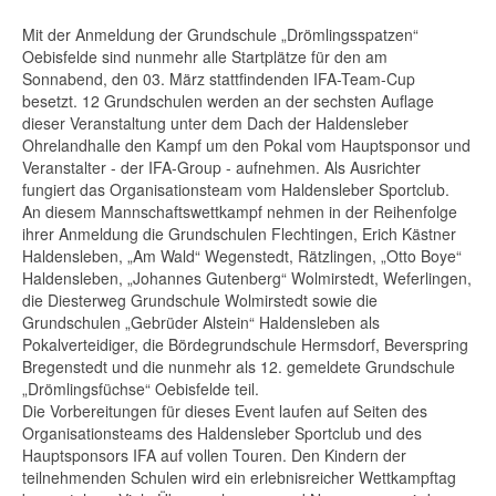
Mit der Anmeldung der Grundschule „Drömlingsspatzen“
Oebisfelde sind nunmehr alle Startplätze für den am
Sonnabend, den 03. März stattfindenden IFA-Team-Cup
besetzt. 12 Grundschulen werden an der sechsten Auflage
dieser Veranstaltung unter dem Dach der Haldensleber
Ohrelandhalle den Kampf um den Pokal vom Hauptsponsor und
Veranstalter - der IFA-Group - aufnehmen. Als Ausrichter
fungiert das Organisationsteam vom Haldensleber Sportclub.
An diesem Mannschaftswettkampf nehmen in der Reihenfolge
ihrer Anmeldung die Grundschulen Flechtingen, Erich Kästner
Haldensleben, „Am Wald“ Wegenstedt, Rätzlingen, „Otto Boye“
Haldensleben, „Johannes Gutenberg“ Wolmirstedt, Weferlingen,
die Diesterweg Grundschule Wolmirstedt sowie die
Grundschulen „Gebrüder Alstein“ Haldensleben als
Pokalverteidiger, die Bördegrundschule Hermsdorf, Beverspring
Bregenstedt und die nunmehr als 12. gemeldete Grundschule
„Drömlingsfüchse“ Oebisfelde teil.
Die Vorbereitungen für dieses Event laufen auf Seiten des
Organisationsteams des Haldensleber Sportclub und des
Hauptsponsors IFA auf vollen Touren. Den Kindern der
teilnehmenden Schulen wird ein erlebnisreicher Wettkampftag