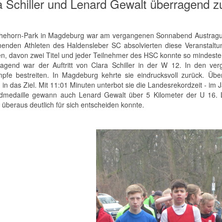
a Schiller und Lenard Gewalt überragend z
hehorn-Park in Magdeburg war am vergangenen Sonnabend Austragungs
menden Athleten des Haldensleber SC absolvierten diese Veranstaltu
en, davon zwei Titel und jeder Teilnehmer des HSC konnte so mindesten
agend war der Auftritt von Clara Schiller in der W 12. In den 
pfe bestreiten. In Magdeburg kehrte sie eindrucksvoll zurück. Übe
 in das Ziel. Mit 11:01 Minuten unterbot sie die Landesrekordzeit - im J
dmedaille gewann auch Lenard Gewalt über 5 Kilometer der U 16. Le
 überaus deutlich für sich entscheiden konnte.