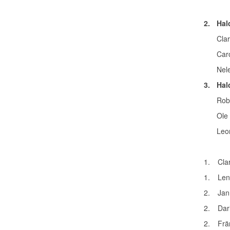
2.
Hal
Clar
Car
Nel
3.
Hal
Rob
Ole
Leo
1.
Clar
1.
Len
2.
Jan
2.
Dar
2.
Frä