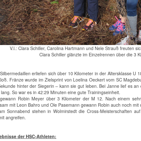
V.l.: Clara Schiller, Carolina Hartmann und Nele Strauß freuten si
Clara Schiller glänzte im Einzelrennen über die 3 K
 Silbermedaillen erliefen sich über 10 Kilometer in der Altersklasse
loß. Fränze wurde im Zielsprint von Loelina Oeckert vom SC Magdebu
ekunde hinter der Siegerin – kann sie gut leben. Bei Janne lief es an d
lang. So war es in 42:29 Minuten eine gute Trainingseinheit.
gewann Robin Meyer über 3 Kilometer der M 12. Nach einem sehr o
am mit Leon Bahro und Ole Pasemann gewann Robin auch noch mit d
m Sonnabend stehen in Wolmirstedt die Cross-Meisterschaften au
it angreifen.
ebnisse der HSC-Athleten: