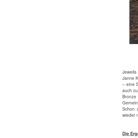
Jeweils
Janne K
– eine S
auch zu 
Bronze 
Gemeins
Schon a
wieder m
Die Erg