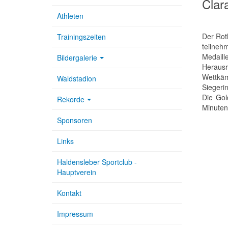
Clar
Athleten
Der Rot
Trainingszeiten
teilneh
Medaill
Bildergalerie
Herausr
Wettkäm
Waldstadion
Siegerin
Die Gol
Rekorde
Minuten
Sponsoren
Links
Haldensleber Sportclub -
Hauptverein
Kontakt
Impressum