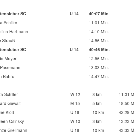
densleber SC
U 14
40:07 Min.
a Schiller
11:01 Min.
olina Hartmann
14:10 Min.
e Strauß
14:56 Min.
densleber SC
U 14
40:46 Min.
in Meyer
12:56 Min.
 Pasemann
13:03 Min.
n Bahro
14:47 Min.
a Schiller
W 12
3 km
11:01 M
ard Gewalt
M 15
5 km
18:50 M
ne Kloß
U 18
10 km
42:29 M
leen Osinsky
W 10
3 km
13:23 M
nze Grellmann
U 18
10 km
43:33 M