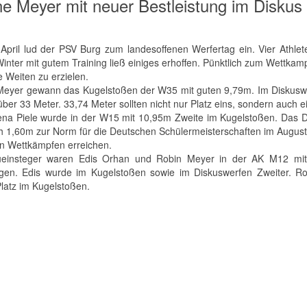
ne Meyer mit neuer Bestleistung im Diskus
April lud der PSV Burg zum landesoffenen Werfertag ein. Vier Athlet
Winter mit gutem Training ließ einiges erhoffen. Pünktlich zum Wettk
e Weiten zu erzielen.
Meyer gewann das Kugelstoßen der W35 mit guten 9,79m. Im Diskuswerf
über 33 Meter. 33,74 Meter sollten nicht nur Platz eins, sondern auch 
na Piele wurde in der W15 mit 10,95m Zweite im Kugelstoßen. Das D
h 1,60m zur Norm für die Deutschen Schülermeisterschaften im August 
n Wettkämpfen erreichen.
einsteger waren Edis Orhan und Robin Meyer in der AK M12 mit v
gen. Edis wurde im Kugelstoßen sowie im Diskuswerfen Zweiter. R
Platz im Kugelstoßen.