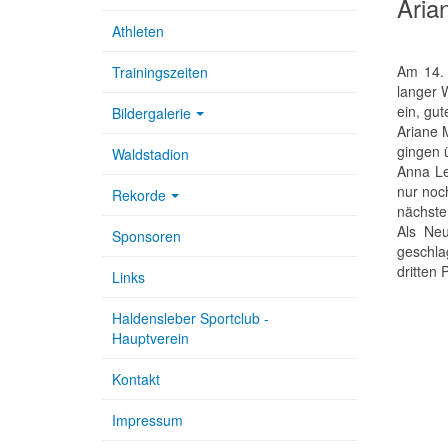
Aria
Athleten
Am 14. 
Trainingszeiten
langer 
ein, gut
Bildergalerie
Ariane 
gingen 
Waldstadion
Anna Le
nur noc
Rekorde
nächste
Als Neu
Sponsoren
geschla
dritten 
Links
Haldensleber Sportclub -
Hauptverein
Kontakt
Impressum