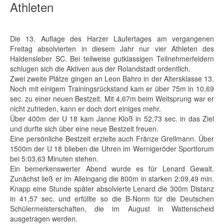
Athleten
Die 13. Auflage des Harzer Läufertages am vergangenen
Freitag absolvierten in diesem Jahr nur vier Athleten des
Haldensleber SC. Bei teilweise gutklassigen Teilnehmerfeldern
schlugen sich die Aktiven aus der Rolandstadt ordentlich.
Zwei zweite Plätze gingen an Leon Bahro in der Altersklasse 13.
Noch mit einigem Trainingsrückstand kam er über 75m in 10,69
sec. zu einer neuen Bestzeit. Mit 4,67m beim Weitsprung war er
nicht zufrieden, kann er doch dort einiges mehr.
Über 400m der U 18 kam Janne Kloß in 52,73 sec. in das Ziel
und durfte sich über eine neue Bestzeit freuen.
Eine persönliche Bestzeit erzielte auch Fränze Grellmann. Über
1500m der U 18 blieben die Uhren im Wernigeröder Sportforum
bei 5:03,63 Minuten stehen.
Ein bemerkenswerter Abend wurde es für Lenard Gewalt.
Zunächst ließ er im Alleingang die 800m in starken 2:09,49 min.
Knapp eine Stunde später absolvierte Lenard die 300m Distanz
in 41,57 sec. und erfüllte so die B-Norm für die Deutschen
Schülermeisterschaften, die im August in Wattenscheid
ausgetragen werden.