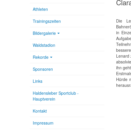
Clar
Athleten
Die Le
Trainingszeiten
Bahnerö
in Einz
Bildergalerie
Aufgabe
Teilneh
Waldstadion
bessere
Lenard 
Rekorde
absolvi
ihn geh
Sponsoren
Erstmal
Hürde m
Links
herausra
Haldensleber Sportclub -
Hauptverein
Kontakt
Impressum