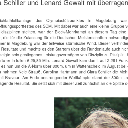
a Schiller und Lenard Gewalt mit überrage
ichtathletikanlage des Olympiastützpunktes in Magdeburg w
ffnungssportfestes des SCM. Mit dabei war auch eine kleine Gruppe v
eldisziplinen stellten, war der Block-Mehrkampf an diesem Tag ein
, die für die Zulassung für die Deutschen Meisterschaften notwendig
mer in Magdeburg war der teilweise stürmische Wind. Dieser verhind
 Resultate und machte es den Startern über die Rundenläufe auch nicht
zeigte sein gestiegenes Leistungsvermögen von Disziplin zu Disziplin
erte er in tollen 6:25,85 Min. Lenard Gewalt kam damit auf 2.261 Punkt
t es nun um die A-Norm über 800m, um in Wattenscheid im August bei 
s nahmen Nele Strauß, Carolina Hartmann und Clara Schiller die Mehr
it Bravour! Am Ende anstrengender Wettkämpfe stand der 800m Lauf. 
gende Resultat. Sie setzt sich mit dieser Zeit zunächst an die Spitze 