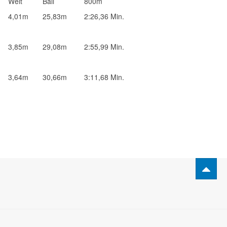
Weit
Ball
800m
4,01m
25,83m
2:26,36 Min.
3,85m
29,08m
2:55,99 Min.
3,64m
30,66m
3:11,68 Min.