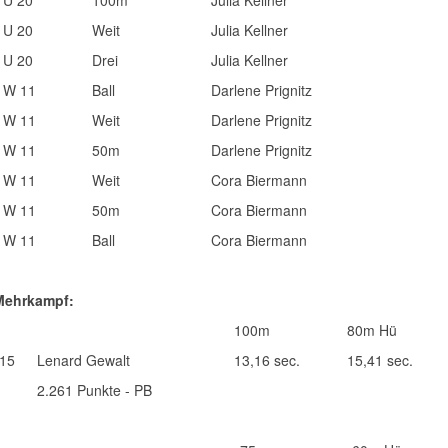
U 20
100m
Julia Kellner
U 20
Weit
Julia Kellner
U 20
Drei
Julia Kellner
W 11
Ball
Darlene Prignitz
W 11
Weit
Darlene Prignitz
W 11
50m
Darlene Prignitz
W 11
Weit
Cora Biermann
W 11
50m
Cora Biermann
W 11
Ball
Cora Biermann
Mehrkampf:
100m
80m Hü
15
Lenard Gewalt
13,16 sec.
15,41 sec.
2.261 Punkte - PB