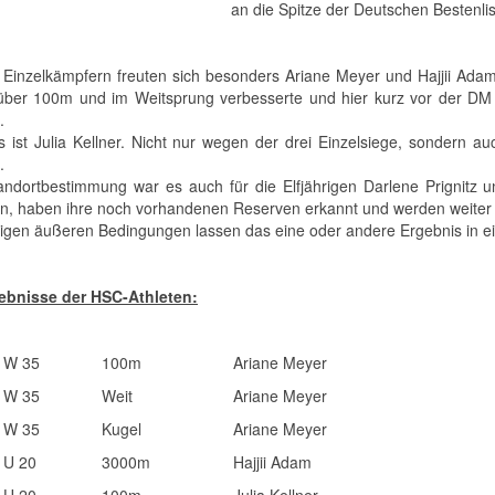
an die Spitze der Deutschen Bestenli
 Einzelkämpfern freuten sich besonders Ariane Meyer und Hajjii Ada
über 100m und im Weitsprung verbesserte und hier kurz vor der DM N
.
s ist Julia Kellner. Nicht nur wegen der drei Einzelsiege, sondern au
.
andortbestimmung war es auch für die Elfjährigen Darlene Prignitz
en, haben ihre noch vorhandenen Reserven erkannt und werden weiter fl
rigen äußeren Bedingungen lassen das eine oder andere Ergebnis in ei
ebnisse der HSC-Athleten:
W 35
100m
Ariane Meyer
W 35
Weit
Ariane Meyer
W 35
Kugel
Ariane Meyer
U 20
3000m
Hajjii Adam