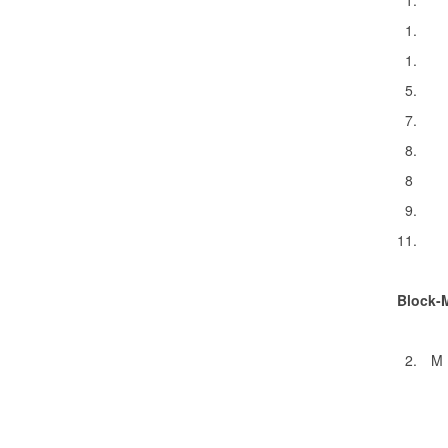
1.
1.
1.
5.
7.
8.
8
9.
11.
Block-
2.
M 