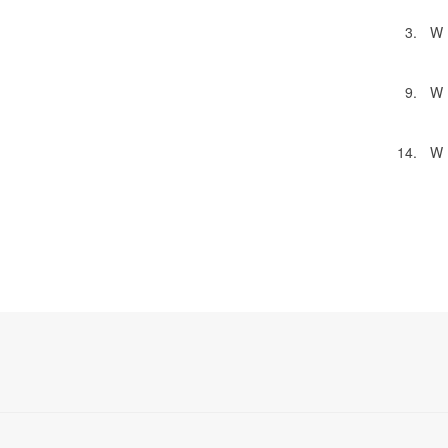
3.
W 
9.
W 
14.
W 