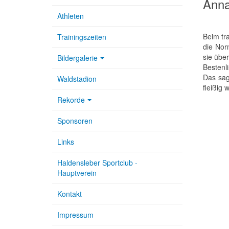
Anna
Athleten
Beim tr
Trainingszeiten
die Nor
sie übe
Bildergalerie
Bestenli
Das sag
Waldstadion
fleißig 
Rekorde
Sponsoren
Links
Haldensleber Sportclub -
Hauptverein
Kontakt
Impressum