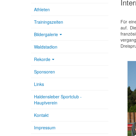
Inte
Athleten
Für ein
Trainingszeiten
auf. Di
französ
Bildergalerie
vergang
Dreispr
Waldstadion
Rekorde
Sponsoren
Links
Haldensleber Sportclub -
Hauptverein
Kontakt
Impressum