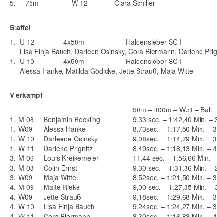
5.
75m
W 12
Clara Schiller
Staffel
1.
U 12
4x50m
Haldensleber SC I
Lisa Finja Bauch, Darleen Osinsky, Cora Biermann, Darlene Prig
1.
U 10
4x50m
Haldensleber SC I
Alessa Hanke, Matilda Gödicke, Jette Strauß, Maja Witte
Vierkampf
50m – 400m – Weit – Ball
1.
M 08
Benjamin Reckling
9,33 sec. – 1:42,40 Min. –
1.
W09
Alessa Hanke
8,73sec. – 1:17,50 Min. – 
1.
W 10
Darleene Osinsky
9,08sec. – 1:14,79 Min. – 
1.
W 11
Darlene Prignitz
8,49sec. – 1:18,13 Min. – 
3.
M 06
Louis Kreikemeier
11,44 sec. – 1:56,66 Min. 
3.
M 08
Colin Ernst
9,30 sec. – 1:31,36 Min. –
3.
W09
Maja Witte
8,52sec. – 1:21,50 Min. – 
4.
M 09
Malte Rieke
9,00 sec. – 1:27,35 Min. –
4.
W09
Jette Strauß
9,18sec. – 1:29,68 Min. – 
4.
W 10
Lisa Finja Bauch
9,24sec. – 1:24,27 Min. – 
4.
W 11
Cora Biermann
8,30sec. – 1:16,83 Min. – 