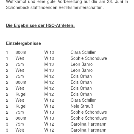
Wettkampf und eine gute Vorbereitung auf die am 23. Juni in
Schönebeck stattfindenden Bezirksmeisterschaften.
Die Ergebnisse der HSC-Athleten:
Einzelergebnisse
1.
800m
W 12
Clara Schiller
1.
Weit
W 12
Sophie Schönduwe
2.
75m
M 13
Leon Bahro
2.
Weit
M 13
Leon Bahro
2.
75m
M 12
Edis Orhan
2.
800m
M 12
Edis Orhan
2.
Weit
M 12
Edis Orhan
2.
Kugel
M 12
Edis Orhan
2.
Weit
W 12
Clara Schiller
2.
Kugel
W 12
Nele Strauß
2.
75m
W 13
Sophie Schönduwe
2.
800m
W 13
Sophie Schönduwe
3.
75m
W 12
Carolina Hartmann
3.
Weit
W 12
Carolina Hartmann