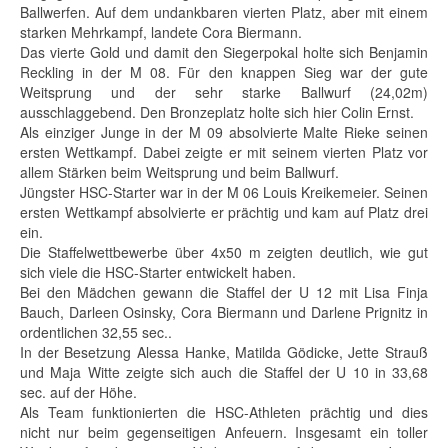
Ballwerfen. Auf dem undankbaren vierten Platz, aber mit einem
starken Mehrkampf, landete Cora Biermann.
Das vierte Gold und damit den Siegerpokal holte sich Benjamin
Reckling in der M 08. Für den knappen Sieg war der gute
Weitsprung und der sehr starke Ballwurf (24,02m)
ausschlaggebend. Den Bronzeplatz holte sich hier Colin Ernst.
Als einziger Junge in der M 09 absolvierte Malte Rieke seinen
ersten Wettkampf. Dabei zeigte er mit seinem vierten Platz vor
allem Stärken beim Weitsprung und beim Ballwurf.
Jüngster HSC-Starter war in der M 06 Louis Kreikemeier. Seinen
ersten Wettkampf absolvierte er prächtig und kam auf Platz drei
ein.
Die Staffelwettbewerbe über 4x50 m zeigten deutlich, wie gut
sich viele die HSC-Starter entwickelt haben.
Bei den Mädchen gewann die Staffel der U 12 mit Lisa Finja
Bauch, Darleen Osinsky, Cora Biermann und Darlene Prignitz in
ordentlichen 32,55 sec..
In der Besetzung Alessa Hanke, Matilda Gödicke, Jette Strauß
und Maja Witte zeigte sich auch die Staffel der U 10 in 33,68
sec. auf der Höhe.
Als Team funktionierten die HSC-Athleten prächtig und dies
nicht nur beim gegenseitigen Anfeuern. Insgesamt ein toller