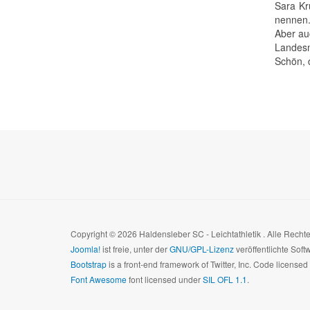
Sara Kr
nennen. 
Aber au
Landesm
Schön, 
Copyright © 2026 Haldensleber SC - Leichtathletik . Alle Rech
Joomla!
ist freie, unter der
GNU/GPL-Lizenz
veröffentlichte Soft
Bootstrap
is a front-end framework of Twitter, Inc. Code license
Font Awesome
font licensed under
SIL OFL 1.1
.