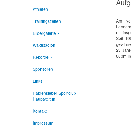
Aufg
Athleten
Am ver
Trainingszeiten
Landesm
mit insg
Bildergalerie
Seit 19
gewinne
Waldstadion
23 Jahr
800m in
Rekorde
Sponsoren
Links
Haldensleber Sportclub -
Hauptverein
Kontakt
Impressum