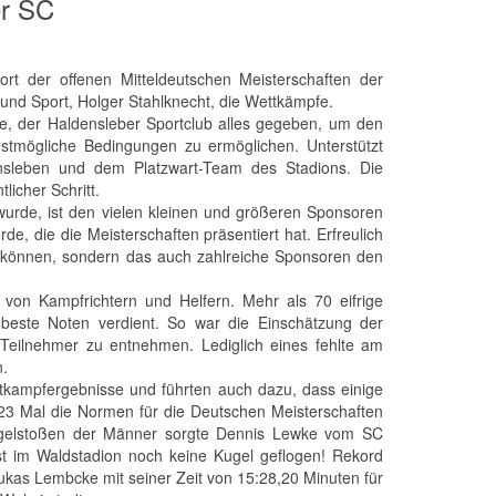
er SC
t der offenen Mitteldeutschen Meisterschaften der
 und Sport, Holger Stahlknecht, die Wettkämpfe.
fe, der Haldensleber Sportclub alles gegeben, um den
stmögliche Bedingungen zu ermöglichen. Unterstützt
ensleben und dem Platzwart-Team des Stadions. Die
icher Schritt.
 wurde, ist den vielen kleinen und größeren Sponsoren
e, die die Meisterschaften präsentiert hat. Erfreulich
 können, sondern das auch zahlreiche Sponsoren den
on Kampfrichtern und Helfern. Mehr als 70 eifrige
 beste Noten verdient. So war die Einschätzung der
Teilnehmer zu entnehmen. Lediglich eines fehlte am
n.
ttkampfergebnisse und führten auch dazu, dass einige
23 Mal die Normen für die Deutschen Meisterschaften
 Kugelstoßen der Männer sorgte Dennis Lewke vom SC
st im Waldstadion noch keine Kugel geflogen! Rekord
ukas Lembcke mit seiner Zeit von 15:28,20 Minuten für