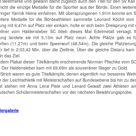
e Bestmarke und gewann damit zugleich auch den Titel für den SV Kali
nicht die einzige Medaille für die Sportler aus der Börde. Einen weite
inger Yannik Heine einfahren. Mit übersprungenen 1,91m konnte am S
itere Medaille für die Bördeathleten sammelte Leonard Köchli v
ung mit 6,47m auf Platz vier einkam, holte er sich beim Dreisprung mit
ellner vom Haldensleber SC blieb dieses Mal Edelmetall versagt.
ung landete sie mit 5,13m auf Platz neun. Achte Plätze gab es 
oßen (11,27m) und beim Speerwurf (48,54m). Die gleiche Platzieru
r lief in 2:03,42 Min. über die Ziellinie. Über die gleiche Distanz k
n das Ziel.
 dem Plakat dieser Titelkämpfe erscheinende Norman Plischke vom SC
. Der Haldensleber kam mit 69,69m als souveräner Sieger zu Gold.
Strich waren es gute Titelkämpfe, denen eigentlich nur besseres We
n der Leichtathletik mit Meisterschaften auf Bundesebene bis hin zu d
t stehen mit Anna Lena Piele und Lenard Gewalt zwei Athleten a
eutschen Schülermeisterschaften vor der nächsten Bewährungsprobe.
dergalerie