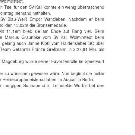
 Wolmirstedt.
ren Titel für den SV Kali konnte ein wenig überraschend
onntag niemand mithalten.
om SV Blau-Weiß Empor Wanzleben. Nachdem er beim
 soliden 13,02m die Bronzemedaille.
 Mit 11,19m blieb sie am Ende auf Rang vier. Beim
für Marcus Graunbke vom SV Kali Wolmirstedt beim
ng gelang auch Janne Kloß vom Haldensleber SC über
am Team-Gefährtin Fränze Grellmann in 2:27,81 Min. als
 Magdeburg wurde seiner Favoritenrolle im Speerwurf
tter zu wünschen gewesen wäre. Nun beginnt die heiße
en Heimeuropameisterschaften im August in Berlin.
m morgigen Sonnabend in Leinefelde-Worbis bei den