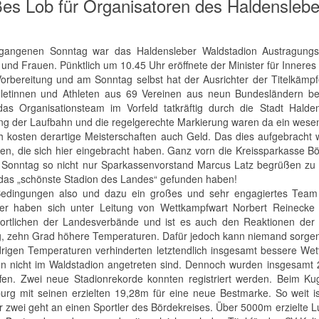
es Lob für Organisatoren des Haldensleb
angenen Sonntag war das Haldensleber Waldstadion Austragungsor
und Frauen. Pünktlich um 10.45 Uhr eröffnete der Minister für Inneres
Vorbereitung und am Sonntag selbst hat der Ausrichter der Titelkämp
letinnen und Athleten aus 69 Vereinen aus neun Bundesländern be
as Organisationsteam im Vorfeld tatkräftig durch die Stadt Hald
ng der Laufbahn und die regelgerechte Markierung waren da ein wesentl
ch kosten derartige Meisterschaften auch Geld. Das dies aufgebracht
en, die sich hier eingebracht haben. Ganz vorn die Kreissparkasse Börd
Sonntag so nicht nur Sparkassenvorstand Marcus Latz begrüßen zu
das „schönste Stadion des Landes“ gefunden haben!
edingungen also und dazu ein großes und sehr engagiertes Team v
iter haben sich unter Leitung von Wettkampfwart Norbert Reinecke
ortlichen der Landesverbände und ist es auch den Reaktionen der 
, zehn Grad höhere Temperaturen. Dafür jedoch kann niemand sorge
drigen Temperaturen verhinderten letztendlich insgesamt bessere We
en nicht im Waldstadion angetreten sind. Dennoch wurden insgesamt 
ffen. Zwei neue Stadionrekorde konnten registriert werden. Beim
rg mit seinen erzielten 19,28m für eine neue Bestmarke. So weit i
zwei geht an einen Sportler des Bördekreises. Über 5000m erzielte L