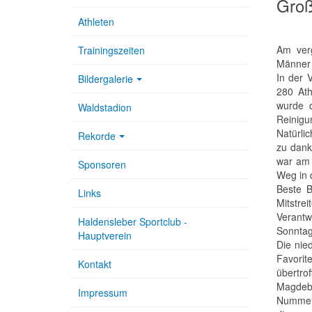
Groß
Athleten
Am verg
Trainingszeiten
Männer 
In der 
Bildergalerie
280 Ath
wurde d
Waldstadion
Reinigu
Natürli
Rekorde
zu dank
war am 
Sponsoren
Weg in 
Beste B
Links
Mitstre
Verantw
Haldensleber Sportclub -
Sonntag
Hauptverein
Die nie
Favorit
Kontakt
übertro
Magdebu
Impressum
Nummer 