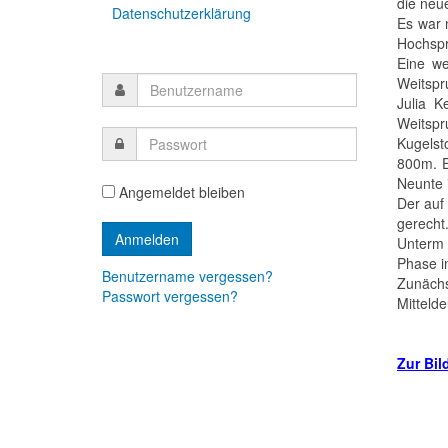
die neu
Datenschutzerklärung
Es war 
Hochspr
Eine we
Weitspr
Julia K
Weitspr
Kugelst
800m. E
Neunte i
Angemeldet bleiben
Der auf
gerecht
Unterm 
Phase i
Benutzername vergessen?
Zunächs
Passwort vergessen?
Mitteld
Zur Bil