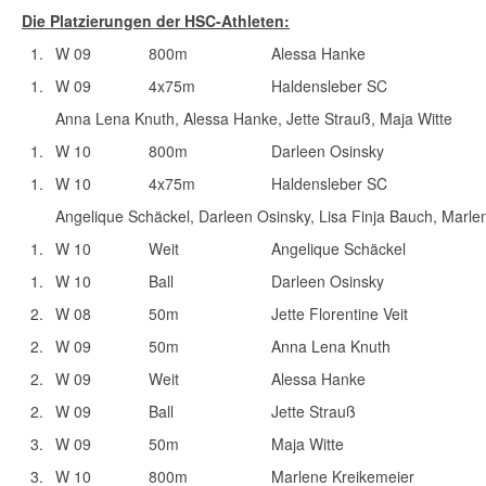
Die Platzierungen der HSC-Athleten:
1.
W 09
800m
Alessa Hanke
1.
W 09
4x75m
Haldensleber SC
Anna Lena Knuth, Alessa Hanke, Jette Strauß, Maja Witte
1.
W 10
800m
Darleen Osinsky
1.
W 10
4x75m
Haldensleber SC
Angelique Schäckel, Darleen Osinsky, Lisa Finja Bauch, Marle
1.
W 10
Weit
Angelique Schäckel
1.
W 10
Ball
Darleen Osinsky
2.
W 08
50m
Jette Florentine Veit
2.
W 09
50m
Anna Lena Knuth
2.
W 09
Weit
Alessa Hanke
2.
W 09
Ball
Jette Strauß
3.
W 09
50m
Maja Witte
3.
W 10
800m
Marlene Kreikemeier