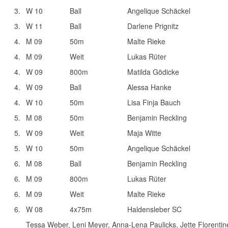
3.
W 10
Ball
Angelique Schäckel
3.
W 11
Ball
Darlene Prignitz
4.
M 09
50m
Malte Rieke
4.
M 09
Weit
Lukas Rüter
4.
W 09
800m
Matilda Gödicke
4.
W 09
Ball
Alessa Hanke
4.
W 10
50m
Lisa Finja Bauch
5.
M 08
50m
Benjamin Reckling
5.
W 09
Weit
Maja Witte
5.
W 10
50m
Angelique Schäckel
6.
M 08
Ball
Benjamin Reckling
6.
M 09
800m
Lukas Rüter
6.
M 09
Weit
Malte Rieke
6.
W 08
4x75m
Haldensleber SC
Tessa Weber, Leni Meyer, Anna-Lena Paulicks, Jette Florentine