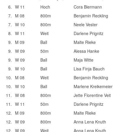
6.
W 11
Hoch
Cora Biermann
7.
M 08
800m
Benjamin Reckling
7.
W 10
800m
Neele Vester
8.
W 11
Weit
Darlene Prignitz
9.
M 09
Ball
Malte Rieke
9.
W 09
50m
Alessa Hanke
9.
W 09
Ball
Maja Witte
9.
W 10
Ball
Lisa Finja Bauch
10.
M 08
Weit
Benjamin Reckling
10.
W 10
Ball
Marlene Kreikemeier
11.
W 08
800m
Jette Florentine Veit
11.
W 11
50m
Darlene Prignitz
12.
M 09
800m
Malte Rieke
12.
W 09
800m
Anna Lena Knuth
12.
W 09
Weit
Anna Lena Knuth