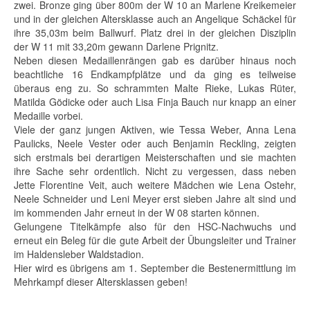
zwei. Bronze ging über 800m der W 10 an Marlene Kreikemeier
und in der gleichen Altersklasse auch an Angelique Schäckel für
ihre 35,03m beim Ballwurf. Platz drei in der gleichen Disziplin
der W 11 mit 33,20m gewann Darlene Prignitz.
Neben diesen Medaillenrängen gab es darüber hinaus noch
beachtliche 16 Endkampfplätze und da ging es teilweise
überaus eng zu. So schrammten Malte Rieke, Lukas Rüter,
Matilda Gödicke oder auch Lisa Finja Bauch nur knapp an einer
Medaille vorbei.
Viele der ganz jungen Aktiven, wie Tessa Weber, Anna Lena
Paulicks, Neele Vester oder auch Benjamin Reckling, zeigten
sich erstmals bei derartigen Meisterschaften und sie machten
ihre Sache sehr ordentlich. Nicht zu vergessen, dass neben
Jette Florentine Veit, auch weitere Mädchen wie Lena Ostehr,
Neele Schneider und Leni Meyer erst sieben Jahre alt sind und
im kommenden Jahr erneut in der W 08 starten können.
Gelungene Titelkämpfe also für den HSC-Nachwuchs und
erneut ein Beleg für die gute Arbeit der Übungsleiter und Trainer
im Haldensleber Waldstadion.
Hier wird es übrigens am 1. September die Bestenermittlung im
Mehrkampf dieser Altersklassen geben!