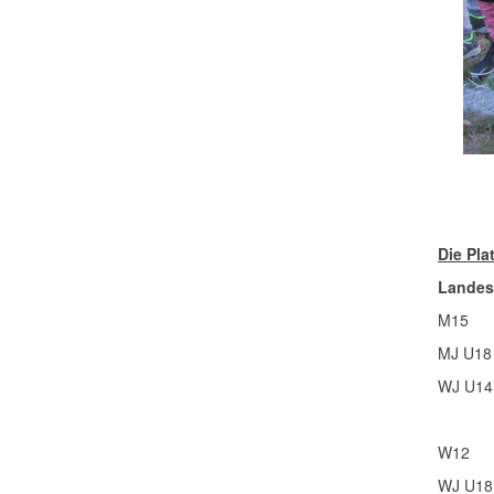
Die Pla
Landes
M15
MJ U18
WJ U14
W12
WJ U18