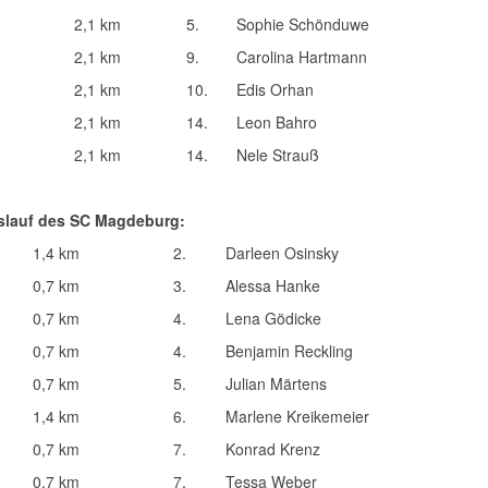
2,1 km
5.
Sophie Schönduwe
2,1 km
9.
Carolina Hartmann
2,1 km
10.
Edis Orhan
2,1 km
14.
Leon Bahro
2,1 km
14.
Nele Strauß
sslauf des SC Magdeburg:
1,4 km
2.
Darleen Osinsky
0,7 km
3.
Alessa Hanke
0,7 km
4.
Lena Gödicke
0,7 km
4.
Benjamin Reckling
0,7 km
5.
Julian Märtens
1,4 km
6.
Marlene Kreikemeier
0,7 km
7.
Konrad Krenz
0,7 km
7.
Tessa Weber