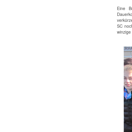
Eine B
Dauerko
verkürz
SC noch
winzige