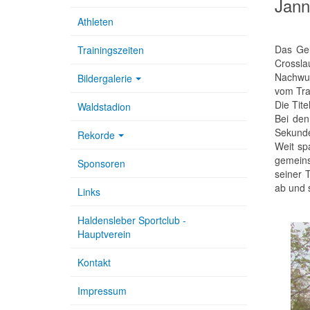
Jann
Athleten
Das Gel
Trainingszeiten
Crossla
Nachwuc
Bildergalerie
vom Tra
Die Tit
Waldstadion
Bei den
Sekunde
Rekorde
Weit sp
gemeins
Sponsoren
seiner 
ab und 
Links
Haldensleber Sportclub -
Hauptverein
Kontakt
Impressum