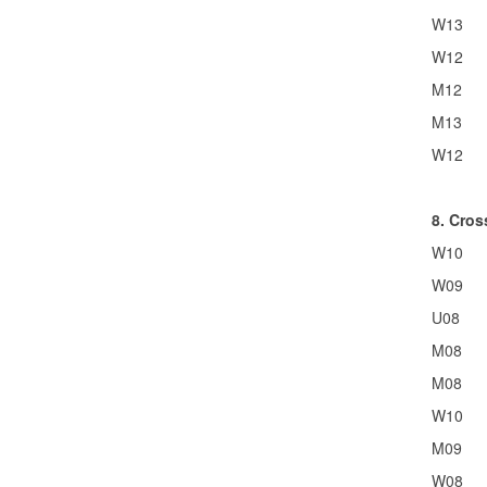
W13
W12
M12
M13
W12
8. Cro
W10
W09
U08
M08
M08
W10
M09
W08