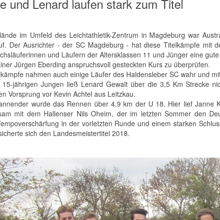
e und Lenard laufen stark zum Titel
ände im Umfeld des Leichtathletik-Zentrum in Magdeburg war Austra
uf. Der Ausrichter - der SC Magdeburg - hat diese Titelkämpfe mit d
hsläuferinnen und Läufern der Altersklassen 11 und Jünger eine gute
iner Jürgen Eberding anspruchsvoll gesteckten Kurs zu überprüfen.
elkämpfe nahmen auch einige Läufer des Haldensleber SC wahr und mit 
 15-jährigen Jungen ließ Lenard Gewalt über die 3,5 Km Strecke nich
n Vorsprung vor Kevin Achtel aus Leitzkau.
annender wurde das Rennen über 4,9 km der U 18. Hier lief Janne Kl
am mit dem Hallenser Nils Oheim, der im letzten Sommer den Deut
Tempoverschärfung in der vorletzten Runde und einem starken Schl
sicherte sich den Landesmeistertitel 2018.