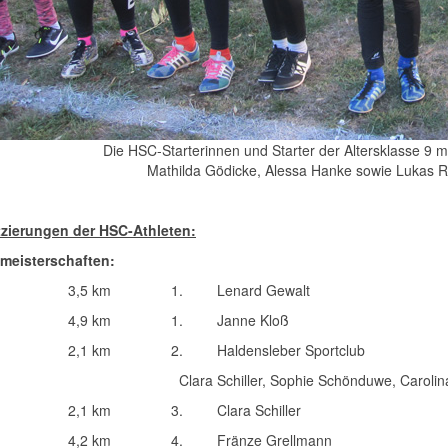
Die HSC-Starterinnen und Starter der Altersklasse 9 mit
Mathilda Gödicke, Alessa Hanke sowie Lukas R
tzierungen der HSC-Athleten:
meisterschaften:
3,5 km
1.
Lenard Gewalt
4,9 km
1.
Janne Kloß
2,1 km
2.
Haldensleber Sportclub
Clara Schiller, Sophie Schönduwe, Caroli
2,1 km
3.
Clara Schiller
4,2 km
4.
Fränze Grellmann