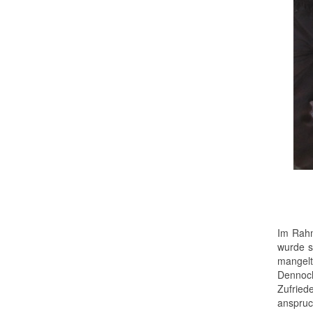
Im Rahm
wurde s
mangelt
Dennoch
Zufried
anspruc