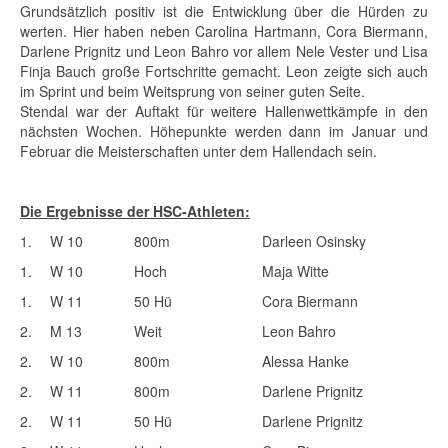
Grundsätzlich positiv ist die Entwicklung über die Hürden zu
werten. Hier haben neben Carolina Hartmann, Cora Biermann,
Darlene Prignitz und Leon Bahro vor allem Nele Vester und Lisa
Finja Bauch große Fortschritte gemacht. Leon zeigte sich auch
im Sprint und beim Weitsprung von seiner guten Seite.
Stendal war der Auftakt für weitere Hallenwettkämpfe in den
nächsten Wochen. Höhepunkte werden dann im Januar und
Februar die Meisterschaften unter dem Hallendach sein.
Die Ergebnisse der HSC-Athleten:
1.
W 10
800m
Darleen Osinsky
1.
W 10
Hoch
Maja Witte
1.
W 11
50 Hü
Cora Biermann
2.
M 13
Weit
Leon Bahro
2.
W 10
800m
Alessa Hanke
2.
W 11
800m
Darlene Prignitz
2.
W 11
50 Hü
Darlene Prignitz