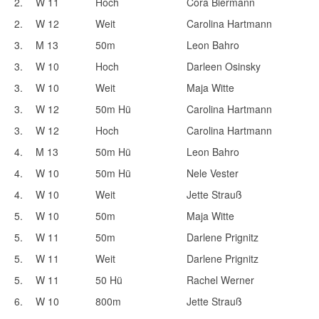
2.
W 11
Hoch
Cora Biermann
2.
W 12
Weit
Carolina Hartmann
3.
M 13
50m
Leon Bahro
3.
W 10
Hoch
Darleen Osinsky
3.
W 10
Weit
Maja Witte
3.
W 12
50m Hü
Carolina Hartmann
3.
W 12
Hoch
Carolina Hartmann
4.
M 13
50m Hü
Leon Bahro
4.
W 10
50m Hü
Nele Vester
4.
W 10
Weit
Jette Strauß
5.
W 10
50m
Maja Witte
5.
W 11
50m
Darlene Prignitz
5.
W 11
Weit
Darlene Prignitz
5.
W 11
50 Hü
Rachel Werner
6.
W 10
800m
Jette Strauß