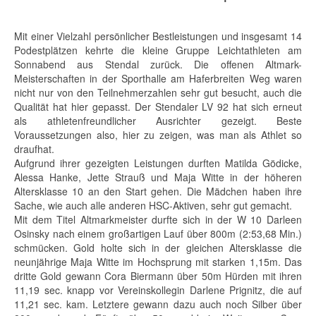
Mit einer Vielzahl persönlicher Bestleistungen und insgesamt 14
Podestplätzen kehrte die kleine Gruppe Leichtathleten am
Sonnabend aus Stendal zurück. Die offenen Altmark-
Meisterschaften in der Sporthalle am Haferbreiten Weg waren
nicht nur von den Teilnehmerzahlen sehr gut besucht, auch die
Qualität hat hier gepasst. Der Stendaler LV 92 hat sich erneut
als athletenfreundlicher Ausrichter gezeigt. Beste
Voraussetzungen also, hier zu zeigen, was man als Athlet so
draufhat.
Aufgrund ihrer gezeigten Leistungen durften Matilda Gödicke,
Alessa Hanke, Jette Strauß und Maja Witte in der höheren
Altersklasse 10 an den Start gehen. Die Mädchen haben ihre
Sache, wie auch alle anderen HSC-Aktiven, sehr gut gemacht.
Mit dem Titel Altmarkmeister durfte sich in der W 10 Darleen
Osinsky nach einem großartigen Lauf über 800m (2:53,68 Min.)
schmücken. Gold holte sich in der gleichen Altersklasse die
neunjährige Maja Witte im Hochsprung mit starken 1,15m. Das
dritte Gold gewann Cora Biermann über 50m Hürden mit ihren
11,19 sec. knapp vor Vereinskollegin Darlene Prignitz, die auf
11,21 sec. kam. Letztere gewann dazu auch noch Silber über