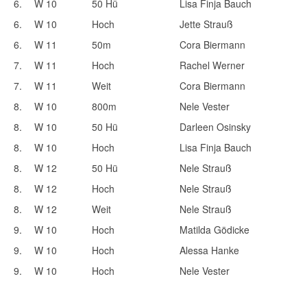
6.
W 10
50 Hü
Lisa Finja Bauch
6.
W 10
Hoch
Jette Strauß
6.
W 11
50m
Cora Biermann
7.
W 11
Hoch
Rachel Werner
7.
W 11
Weit
Cora Biermann
8.
W 10
800m
Nele Vester
8.
W 10
50 Hü
Darleen Osinsky
8.
W 10
Hoch
Lisa Finja Bauch
8.
W 12
50 Hü
Nele Strauß
8.
W 12
Hoch
Nele Strauß
8.
W 12
Weit
Nele Strauß
9.
W 10
Hoch
Matilda Gödicke
9.
W 10
Hoch
Alessa Hanke
9.
W 10
Hoch
Nele Vester