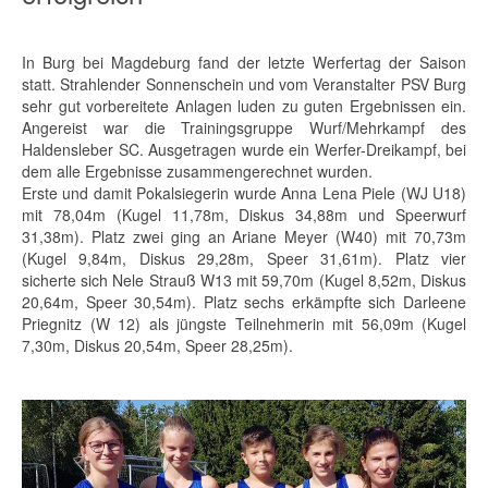
In Burg bei Magdeburg fand der letzte Werfertag der Saison
statt. Strahlender Sonnenschein und vom Veranstalter PSV Burg
sehr gut vorbereitete Anlagen luden zu guten Ergebnissen ein.
Angereist war die Trainingsgruppe Wurf/Mehrkampf des
Haldensleber SC. Ausgetragen wurde ein Werfer-Dreikampf, bei
dem alle Ergebnisse zusammengerechnet wurden.
Erste und damit Pokalsiegerin wurde Anna Lena Piele (WJ U18)
mit 78,04m (Kugel 11,78m, Diskus 34,88m und Speerwurf
31,38m). Platz zwei ging an Ariane Meyer (W40) mit 70,73m
(Kugel 9,84m, Diskus 29,28m, Speer 31,61m). Platz vier
sicherte sich Nele Strauß W13 mit 59,70m (Kugel 8,52m, Diskus
20,64m, Speer 30,54m). Platz sechs erkämpfte sich Darleene
Priegnitz (W 12) als jüngste Teilnehmerin mit 56,09m (Kugel
7,30m, Diskus 20,54m, Speer 28,25m).