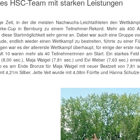
es HSC-Team mit starken Leistungen
ge Zeit, in der die meisten Nachwuchs-Leichtathleten den Wettkämpf
rke-Cup in Bernburg zu einem Teilnehmer-Rekord. Mehr als 400 Ath
diese Startmöglichkeit sehr gerne an. Dabei war auch eine Gruppe vo
ude, endlich wieder einen Wettkampf zu bestreiten, führte zu einer F
gen war es der allererste Wettkampf überhaupt, für einige der erste n
AK 10 waren mehr als 40 Teilnehmerinnen am Start. Ein starkes Fel
 (8,00 sec.), Maja Waigel (7,81 sec.) und Evi Weber (7,63 sec.) err
b es am Ende Bronze für Maja Waigel mit neuer Bestzeit von 7,81 s
mit 4,21m Silber. Jette Veit wurde mit 4,08m Fünfte und Hanna Schulze