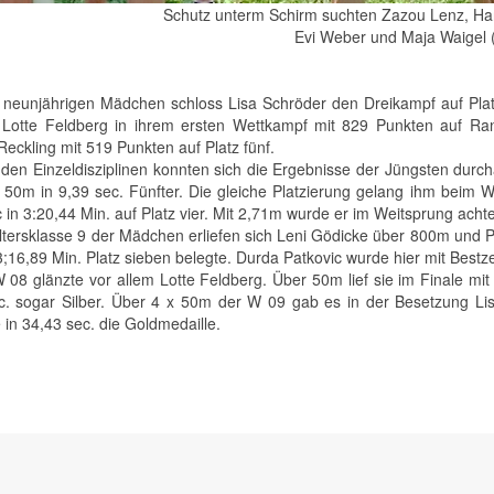
Schutz unterm Schirm suchten Zazou Lenz, Han
Evi Weber und Maja Waigel (v
 neunjährigen Mädchen schloss Lisa Schröder den Dreikampf auf Pla
 Lotte Feldberg in ihrem ersten Wettkampf mit 829 Punkten auf Ran
Reckling mit 519 Punkten auf Platz fünf.
 den Einzeldisziplinen konnten sich die Ergebnisse der Jüngsten dur
 50m in 9,39 sec. Fünfter. Die gleiche Platzierung gelang ihm beim 
 in 3:20,44 Min. auf Platz vier. Mit 2,71m wurde er im Weitsprung achte
Altersklasse 9 der Mädchen erliefen sich Leni Gödicke über 800m und Pl
3;16,89 Min. Platz sieben belegte. Durda Patkovic wurde hier mit Bestz
W 08 glänzte vor allem Lotte Feldberg. Über 50m lief sie im Finale mi
c. sogar Silber. Über 4 x 50m der W 09 gab es in der Besetzung Lis
 in 34,43 sec. die Goldmedaille.