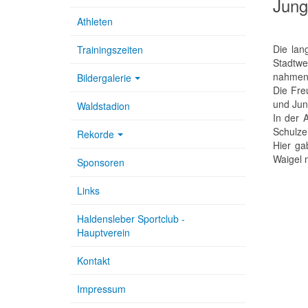
Jung
Athleten
Die lan
Trainingszeiten
Stadtwe
nahmen 
Bildergalerie
Die Fre
und Jun
Waldstadion
In der 
Schulze
Rekorde
Hier ga
Waigel 
Sponsoren
Links
Haldensleber Sportclub -
Hauptverein
Kontakt
Impressum