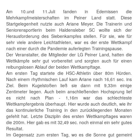
Am 10.und 11.Juli fanden in Edemissen die
Mehrkampfmeisterschaften im Peiner Land statt. Diese
Startgelegenheit nutzte auch Ariane Meyer. Die Trainerin und
Seniorensportlerin beim Haldensleber SC wollte sich der
Herausforderung des Siebenkampfes stellen. Für sie, wie für
sehr viele andere Leichtathleten, war es der erste Wettkampf
nach einer durch die Pandemie auferlegten Trainingspause.
Der Veranstalter, die Mitglieder der LG Peiner Land, hatten die
Wettkämpfe sehr gut vorbereitet und sorgten auch für einen
reibungslosen Ablauf der beiden Wettkampftage.
Am ersten Tag startete die HSC-Athletin über 80m Hürden.
Nach einem rhythmischen Lauf kam Ariane nach 16,61 sec. ins
Ziel. Beim Kugelstoßen ließ sie dann mit 9,33m einige
Zentimeter liegen. Auch beim anschließenden Hochsprung lief
es nicht nach Plan - 1,16m war das schlechteste
Wettkampfergebnis überhaupt. Hier wurde auch deutlich, wie ihr
das kontinuierliche Training in den zurückliegenden Monaten
gefehlt hat. Letzte Disziplin des ersten Wettkampftages waren
die 200m. Hier gab es mit 32,49 sec. noch einmal ein sehr gutes
Resultat.
Im Gegensatz zum ersten Tag, wo es die Sonne gut gemeint