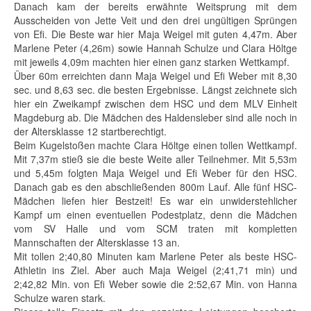
Danach kam der bereits erwähnte Weitsprung mit dem
Ausscheiden von Jette Veit und den drei ungültigen Sprüngen
von Efi. Die Beste war hier Maja Weigel mit guten 4,47m. Aber
Marlene Peter (4,26m) sowie Hannah Schulze und Clara Höltge
mit jeweils 4,09m machten hier einen ganz starken Wettkampf.
Über 60m erreichten dann Maja Weigel und Efi Weber mit 8,30
sec. und 8,63 sec. die besten Ergebnisse. Längst zeichnete sich
hier ein Zweikampf zwischen dem HSC und dem MLV Einheit
Magdeburg ab. Die Mädchen des Haldensleber sind alle noch in
der Altersklasse 12 startberechtigt.
Beim Kugelstoßen machte Clara Höltge einen tollen Wettkampf.
Mit 7,37m stieß sie die beste Weite aller Teilnehmer. Mit 5,53m
und 5,45m folgten Maja Weigel und Efi Weber für den HSC.
Danach gab es den abschließenden 800m Lauf. Alle fünf HSC-
Mädchen liefen hier Bestzeit! Es war ein unwiderstehlicher
Kampf um einen eventuellen Podestplatz, denn die Mädchen
vom SV Halle und vom SCM traten mit kompletten
Mannschaften der Altersklasse 13 an.
Mit tollen 2;40,80 Minuten kam Marlene Peter als beste HSC-
Athletin ins Ziel. Aber auch Maja Weigel (2;41,71 min) und
2;42,82 Min. von Efi Weber sowie die 2:52,67 Min. von Hanna
Schulze waren stark.